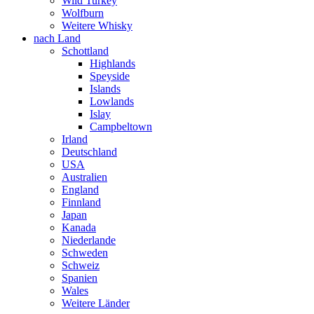
Wild Turkey
Wolfburn
Weitere Whisky
nach Land
Schottland
Highlands
Speyside
Islands
Lowlands
Islay
Campbeltown
Irland
Deutschland
USA
Australien
England
Finnland
Japan
Kanada
Niederlande
Schweden
Schweiz
Spanien
Wales
Weitere Länder