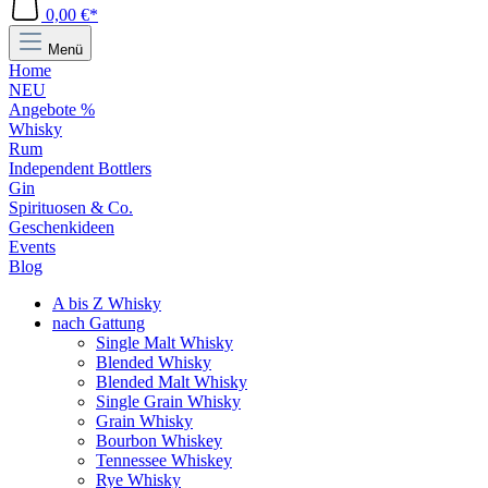
0,00 €*
Menü
Home
NEU
Angebote %
Whisky
Rum
Independent Bottlers
Gin
Spirituosen & Co.
Geschenkideen
Events
Blog
A bis Z Whisky
nach Gattung
Single Malt Whisky
Blended Whisky
Blended Malt Whisky
Single Grain Whisky
Grain Whisky
Bourbon Whiskey
Tennessee Whiskey
Rye Whisky