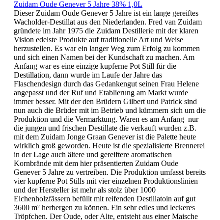
Zuidam Oude Genever 5 Jahre 38% 1,0L
Dieser Zuidam Oude Genever 5 Jahre ist ein lange gereiftes
Wacholder-Destillat aus den Niederlanden. Fred van Zuidam
gründete im Jahr 1975 die Zuidam Destillerie mit der klaren
Vision edelste Produkte auf traditionelle Art und Weise
herzustellen. Es war ein langer Weg zum Erfolg zu kommen
und sich einen Namen bei der Kundschaft zu machen. Am
Anfang war es eine einzige kupferne Pot Still für die
Destillation, dann wurde im Laufe der Jahre das
Flaschendesign durch das Gedankengut seinen Frau Helene
angepasst und der Ruf und Etablierung am Markt wurde
immer besser. Mit der den Brüdern Gilbert und Patrick sind
nun auch die Brüder mit im Betrieb und kümmern sich um die
Produktion und die Vermarktung. Waren es am Anfang nur
die jungen und frischen Destillate die verkauft wurden z.B.
mit dem Zuidam Jonge Graan Genever ist die Palette heute
wirklich groß geworden. Heute ist die spezialisierte Brennerei
in der Lage auch ältere und gereiftere aromatischen
Kornbrände mit dem hier präsentierten Zuidam Oude
Genever 5 Jahre zu vertreiben. Die Produktion umfasst bereits
vier kupferne Pot Stills mit vier einzelnen Produktionslinien
und der Hersteller ist mehr als stolz über 1000
Eichenholzfässern befüllt mit reifenden Destillatoin auf gut
3600 m² herbergen zu können. Ein sehr edles und leckeres
Tröpfchen. Der Oude, oder Alte, entsteht aus einer Maische