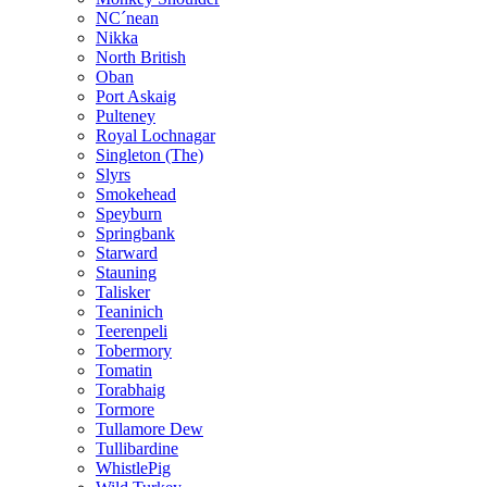
NC´nean
Nikka
North British
Oban
Port Askaig
Pulteney
Royal Lochnagar
Singleton (The)
Slyrs
Smokehead
Speyburn
Springbank
Starward
Stauning
Talisker
Teaninich
Teerenpeli
Tobermory
Tomatin
Torabhaig
Tormore
Tullamore Dew
Tullibardine
WhistlePig