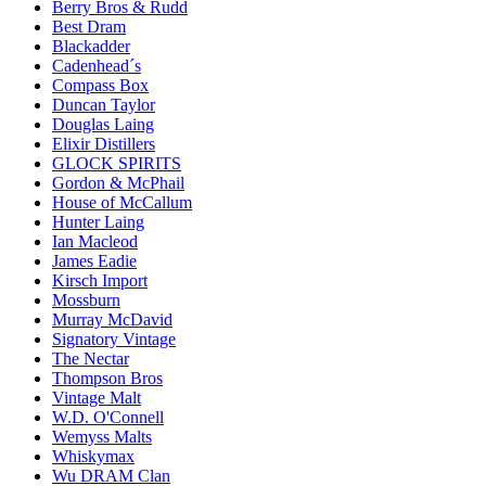
Berry Bros & Rudd
Best Dram
Blackadder
Cadenhead´s
Compass Box
Duncan Taylor
Douglas Laing
Elixir Distillers
GLOCK SPIRITS
Gordon & McPhail
House of McCallum
Hunter Laing
Ian Macleod
James Eadie
Kirsch Import
Mossburn
Murray McDavid
Signatory Vintage
The Nectar
Thompson Bros
Vintage Malt
W.D. O'Connell
Wemyss Malts
Whiskymax
Wu DRAM Clan