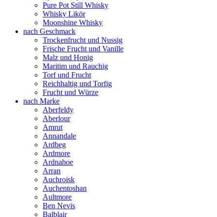
Pure Pot Still Whisky
Whisky Likör
Moonshine Whisky
nach Geschmack
Trockenfrucht und Nussig
Frische Frucht und Vanille
Malz und Honig
Maritim und Rauchig
Torf und Frucht
Reichhaltig und Torfig
Frucht und Würze
nach Marke
Aberfeldy
Aberlour
Amrut
Annandale
Ardbeg
Ardmore
Ardnahoe
Arran
Auchroisk
Auchentoshan
Aultmore
Ben Nevis
Balblair