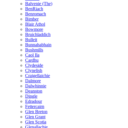
Balvenie (The)
BenRiach
Benromach
Bimber
Blair Athol
Bowmore
Bruichladdich
Bulleit
Bunnahabhain
Bushmills
Caol Ila
Cardhu
Clydeside
Clynelish
Craigellaichie
Dalmore
Dalwhinnie
Deanston
Dingle
Edradour
Fettercairn
Glen Breton
Glen Grant
Glen Scotia
Glenallachie