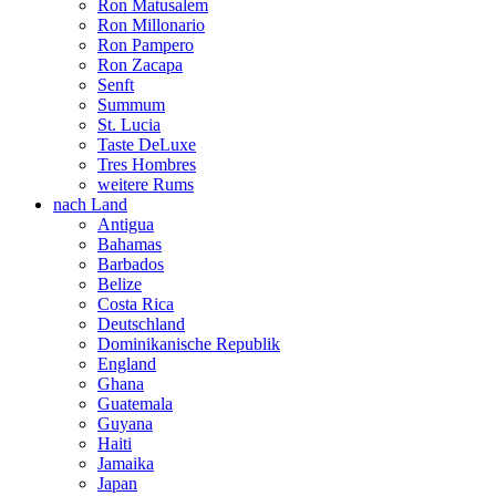
Ron Matusalem
Ron Millonario
Ron Pampero
Ron Zacapa
Senft
Summum
St. Lucia
Taste DeLuxe
Tres Hombres
weitere Rums
nach Land
Antigua
Bahamas
Barbados
Belize
Costa Rica
Deutschland
Dominikanische Republik
England
Ghana
Guatemala
Guyana
Haiti
Jamaika
Japan