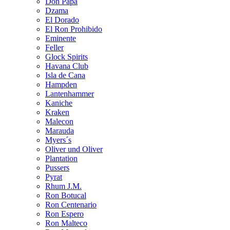
Don Papa
Dzama
El Dorado
El Ron Prohibido
Eminente
Feller
Glock Spirits
Havana Club
Isla de Cana
Hampden
Lantenhammer
Kaniche
Kraken
Malecon
Marauda
Myers´s
Oliver und Oliver
Plantation
Pussers
Pyrat
Rhum J.M.
Ron Botucal
Ron Centenario
Ron Espero
Ron Malteco