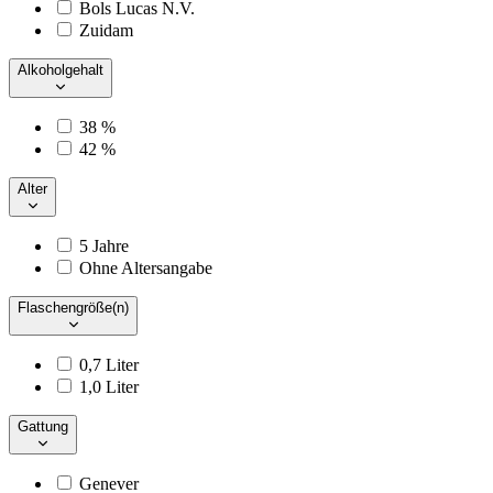
Bols Lucas N.V.
Zuidam
Alkoholgehalt
38 %
42 %
Alter
5 Jahre
Ohne Altersangabe
Flaschengröße(n)
0,7 Liter
1,0 Liter
Gattung
Genever