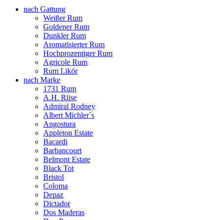
nach Gattung
Weißer Rum
Goldener Rum
Dunkler Rum
Aromatisierter Rum
Hochprozentiger Rum
Agricole Rum
Rum Likör
nach Marke
1731 Rum
A.H. Riise
Admiral Rodney
Albert Michler´s
Angostura
Appleton Estate
Bacardi
Barbancourt
Belmont Estate
Black Tot
Bristol
Coloma
Depaz
Dictador
Dos Maderas