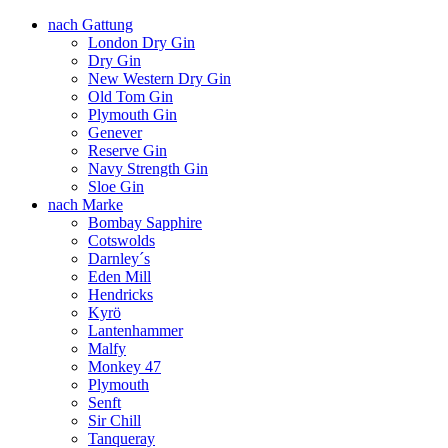
nach Gattung
London Dry Gin
Dry Gin
New Western Dry Gin
Old Tom Gin
Plymouth Gin
Genever
Reserve Gin
Navy Strength Gin
Sloe Gin
nach Marke
Bombay Sapphire
Cotswolds
Darnley´s
Eden Mill
Hendricks
Kyrö
Lantenhammer
Malfy
Monkey 47
Plymouth
Senft
Sir Chill
Tanqueray