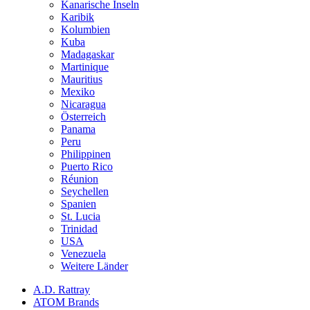
Kanarische Inseln
Karibik
Kolumbien
Kuba
Madagaskar
Martinique
Mauritius
Mexiko
Nicaragua
Österreich
Panama
Peru
Philippinen
Puerto Rico
Réunion
Seychellen
Spanien
St. Lucia
Trinidad
USA
Venezuela
Weitere Länder
A.D. Rattray
ATOM Brands