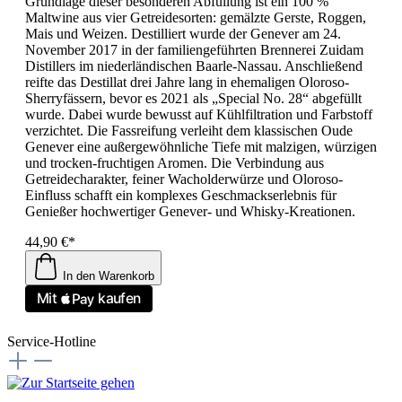
Grundlage dieser besonderen Abfüllung ist ein 100 %
Maltwine aus vier Getreidesorten: gemälzte Gerste, Roggen,
Mais und Weizen. Destilliert wurde der Genever am 24.
November 2017 in der familiengeführten Brennerei Zuidam
Distillers im niederländischen Baarle-Nassau. Anschließend
reifte das Destillat drei Jahre lang in ehemaligen Oloroso-
Sherryfässern, bevor es 2021 als „Special No. 28“ abgefüllt
wurde. Dabei wurde bewusst auf Kühlfiltration und Farbstoff
verzichtet. Die Fassreifung verleiht dem klassischen Oude
Genever eine außergewöhnliche Tiefe mit malzigen, würzigen
und trocken-fruchtigen Aromen. Die Verbindung aus
Getreidecharakter, feiner Wacholderwürze und Oloroso-
Einfluss schafft ein komplexes Geschmackserlebnis für
Genießer hochwertiger Genever- und Whisky-Kreationen.
44,90 €*
In den Warenkorb
Service-Hotline