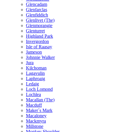
Glencadam
Glenfarclas
Glenfiddich
Glenlivet (The)
Glenmorangie
Glenturret
Highland Park
Invergordon
Isle of Raasay
Jameson
Johnnie Walker
Jura
Kilchoman
Lagavulin
Laphroaig
Ledaig
Loch Lomond
Lochlea
Macallan (The)
Macduff
Maker´s Mark
Macaloney
Mackmyra
Millstone
Monkey Shoulder