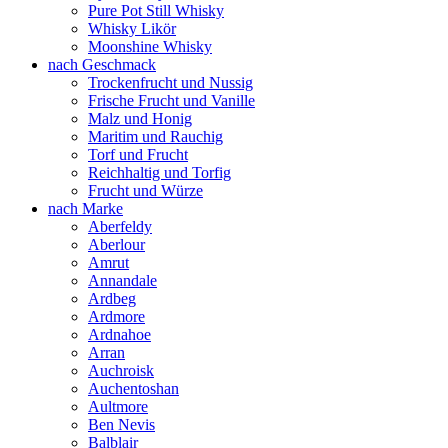
Pure Pot Still Whisky
Whisky Likör
Moonshine Whisky
nach Geschmack
Trockenfrucht und Nussig
Frische Frucht und Vanille
Malz und Honig
Maritim und Rauchig
Torf und Frucht
Reichhaltig und Torfig
Frucht und Würze
nach Marke
Aberfeldy
Aberlour
Amrut
Annandale
Ardbeg
Ardmore
Ardnahoe
Arran
Auchroisk
Auchentoshan
Aultmore
Ben Nevis
Balblair