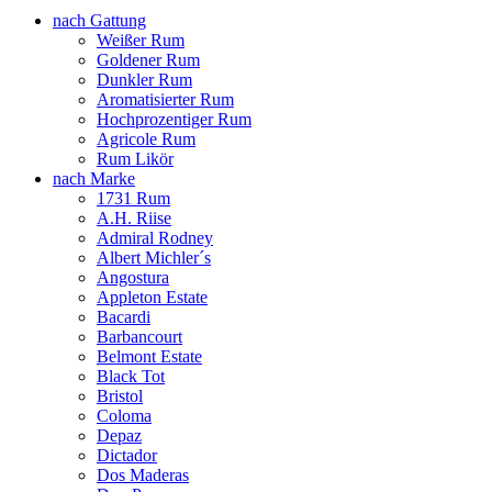
nach Gattung
Weißer Rum
Goldener Rum
Dunkler Rum
Aromatisierter Rum
Hochprozentiger Rum
Agricole Rum
Rum Likör
nach Marke
1731 Rum
A.H. Riise
Admiral Rodney
Albert Michler´s
Angostura
Appleton Estate
Bacardi
Barbancourt
Belmont Estate
Black Tot
Bristol
Coloma
Depaz
Dictador
Dos Maderas