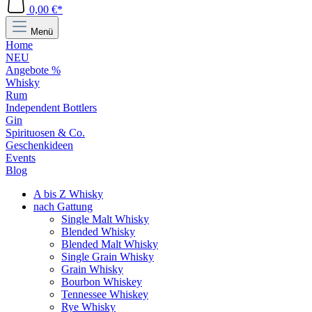
0,00 €*
Menü
Home
NEU
Angebote %
Whisky
Rum
Independent Bottlers
Gin
Spirituosen & Co.
Geschenkideen
Events
Blog
A bis Z Whisky
nach Gattung
Single Malt Whisky
Blended Whisky
Blended Malt Whisky
Single Grain Whisky
Grain Whisky
Bourbon Whiskey
Tennessee Whiskey
Rye Whisky