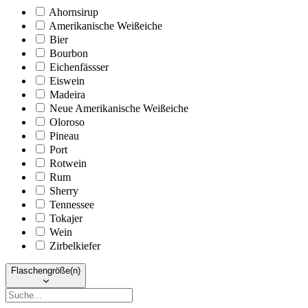
Ahornsirup
Amerikanische Weißeiche
Bier
Bourbon
Eichenfässser
Eiswein
Madeira
Neue Amerikanische Weißeiche
Oloroso
Pineau
Port
Rotwein
Rum
Sherry
Tennessee
Tokajer
Wein
Zirbelkiefer
Flaschengröße(n)