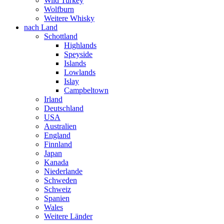
Wild Turkey
Wolfburn
Weitere Whisky
nach Land
Schottland
Highlands
Speyside
Islands
Lowlands
Islay
Campbeltown
Irland
Deutschland
USA
Australien
England
Finnland
Japan
Kanada
Niederlande
Schweden
Schweiz
Spanien
Wales
Weitere Länder