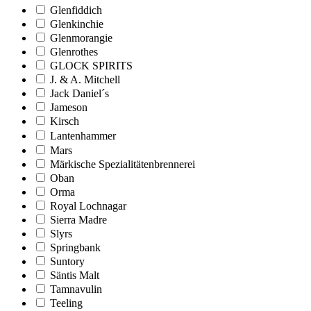
Glenfiddich
Glenkinchie
Glenmorangie
Glenrothes
GLOCK SPIRITS
J. & A. Mitchell
Jack Daniel´s
Jameson
Kirsch
Lantenhammer
Mars
Märkische Spezialitätenbrennerei
Oban
Orma
Royal Lochnagar
Sierra Madre
Slyrs
Springbank
Suntory
Säntis Malt
Tamnavulin
Teeling