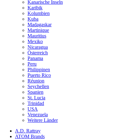
Kanarische Inseln
Karibik
Kolumbien
Kuba
Madagaskar
Martinique
Mauritius
Mexiko
Nicaragua
Österreich
Panama
Peru
Philippinen
Puerto Rico
Réunion
Seychellen
Spanien
St. Lucia
Trinidad
USA
Venezuela
Weitere Länder
A.D. Rattray
ATOM Brands