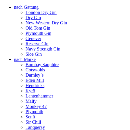
nach Gattung
London Dry Gin
Dry Gin
New Western Dry Gin
Old Tom Gin
Plymouth Gin
Genever
Reserve Gin
Navy Strength Gin
Sloe Gin
nach Marke
Bombay Sapphire
Cotswolds
Darnley´s
Eden Mill
Hendricks
Kyrö
Lantenhammer
Malfy
Monkey 47
Plymouth
Senft
Sir Chill
Tanqueray