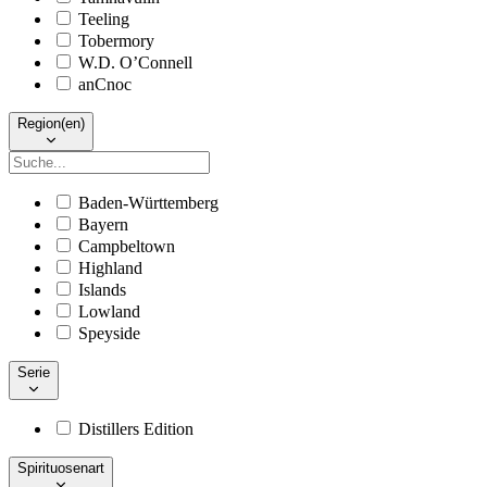
Teeling
Tobermory
W.D. O’Connell
anCnoc
Region(en)
Baden-Württemberg
Bayern
Campbeltown
Highland
Islands
Lowland
Speyside
Serie
Distillers Edition
Spirituosenart