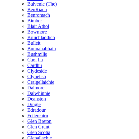
Balvenie (The)
BenRiach
Benromach
Bimber
Blair Athol
Bowmore
Bruichladdich
Bulleit
Bunnahabhain
Bushmills
Caol Ila
Cardhu
Clydeside
Clynelish
Craigellaichie
Dalmore
Dalwhinnie
Deanston
Dingle
Edradour
Fettercairn
Glen Breton
Glen Grant
Glen Scotia
Glenallachie