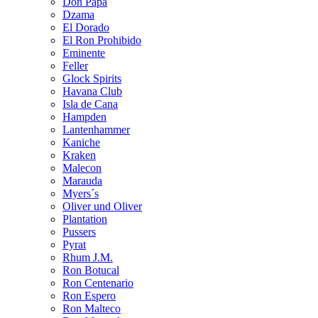
Don Papa
Dzama
El Dorado
El Ron Prohibido
Eminente
Feller
Glock Spirits
Havana Club
Isla de Cana
Hampden
Lantenhammer
Kaniche
Kraken
Malecon
Marauda
Myers´s
Oliver und Oliver
Plantation
Pussers
Pyrat
Rhum J.M.
Ron Botucal
Ron Centenario
Ron Espero
Ron Malteco