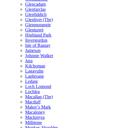
Glencadam
Glenfarclas
Glenfiddich
Glenlivet (The)
Glenmorangie
Glenturret
Highland Park
Invergordon
Isle of Raasay
Jameson
Johnnie Walker
Jura
Kilchoman
Lagavulin
Laphroaig
Ledaig
Loch Lomond
Lochlea
Macallan (The)
Macduff
Maker´s Mark
Macaloney
Mackmyra
Millstone
Monkey Shoulder