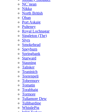
NC´nean
Nikka
North British
Oban
Port Askaig
Pulteney
Royal Lochnagar
Singleton (The)
Slyrs
Smokehead
Speyburn
Springbank
Starward
Stauning
Talisker
Teaninich
Teerenpeli
Tobermory
Tomatin
Torabhaig
Tormore
Tullamore Dew
Tullibardine
WhistlePig