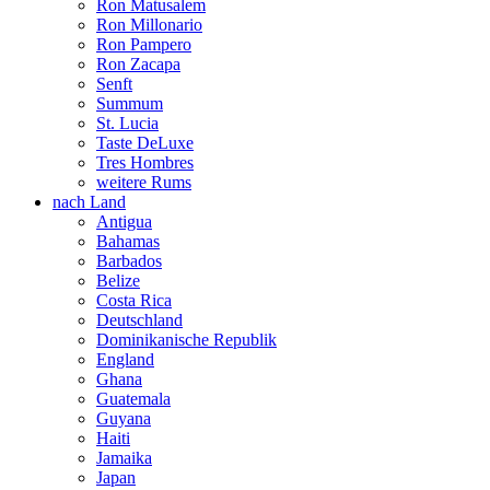
Ron Matusalem
Ron Millonario
Ron Pampero
Ron Zacapa
Senft
Summum
St. Lucia
Taste DeLuxe
Tres Hombres
weitere Rums
nach Land
Antigua
Bahamas
Barbados
Belize
Costa Rica
Deutschland
Dominikanische Republik
England
Ghana
Guatemala
Guyana
Haiti
Jamaika
Japan