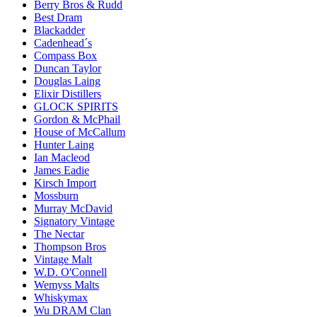
Berry Bros & Rudd
Best Dram
Blackadder
Cadenhead´s
Compass Box
Duncan Taylor
Douglas Laing
Elixir Distillers
GLOCK SPIRITS
Gordon & McPhail
House of McCallum
Hunter Laing
Ian Macleod
James Eadie
Kirsch Import
Mossburn
Murray McDavid
Signatory Vintage
The Nectar
Thompson Bros
Vintage Malt
W.D. O'Connell
Wemyss Malts
Whiskymax
Wu DRAM Clan