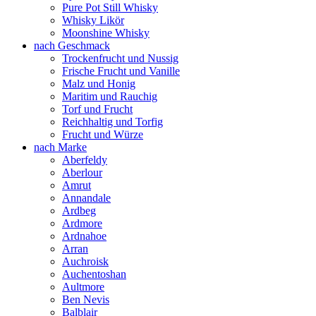
Pure Pot Still Whisky
Whisky Likör
Moonshine Whisky
nach Geschmack
Trockenfrucht und Nussig
Frische Frucht und Vanille
Malz und Honig
Maritim und Rauchig
Torf und Frucht
Reichhaltig und Torfig
Frucht und Würze
nach Marke
Aberfeldy
Aberlour
Amrut
Annandale
Ardbeg
Ardmore
Ardnahoe
Arran
Auchroisk
Auchentoshan
Aultmore
Ben Nevis
Balblair