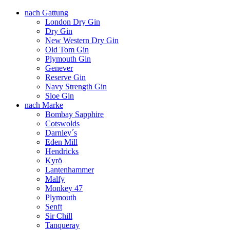
nach Gattung
London Dry Gin
Dry Gin
New Western Dry Gin
Old Tom Gin
Plymouth Gin
Genever
Reserve Gin
Navy Strength Gin
Sloe Gin
nach Marke
Bombay Sapphire
Cotswolds
Darnley´s
Eden Mill
Hendricks
Kyrö
Lantenhammer
Malfy
Monkey 47
Plymouth
Senft
Sir Chill
Tanqueray