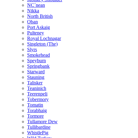
NC´nean
Nikka
North British
Oban
Port Askaig
Pulteney
Royal Lochnagar
Singleton (The)
Slyrs
Smokehead
Speyburn
Springbank
Starward
Stauning
Talisker
Teaninich
Teerenpeli
Tobermory
Tomatin
Torabhaig
Tormore
Tullamore Dew
Tullibardine
WhistlePig