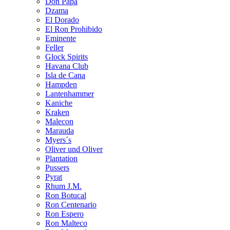
Don Papa
Dzama
El Dorado
El Ron Prohibido
Eminente
Feller
Glock Spirits
Havana Club
Isla de Cana
Hampden
Lantenhammer
Kaniche
Kraken
Malecon
Marauda
Myers´s
Oliver und Oliver
Plantation
Pussers
Pyrat
Rhum J.M.
Ron Botucal
Ron Centenario
Ron Espero
Ron Malteco