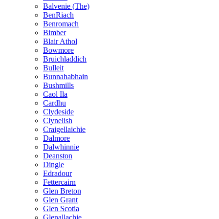
Balvenie (The)
BenRiach
Benromach
Bimber
Blair Athol
Bowmore
Bruichladdich
Bulleit
Bunnahabhain
Bushmills
Caol Ila
Cardhu
Clydeside
Clynelish
Craigellaichie
Dalmore
Dalwhinnie
Deanston
Dingle
Edradour
Fettercairn
Glen Breton
Glen Grant
Glen Scotia
Glenallachie