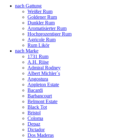
nach Gattung
Weißer Rum
Goldener Rum
Dunkler Rum
Aromatisierter Rum
Hochprozentiger Rum
Agricole Rum
Rum Likör
nach Marke
1731 Rum
A.H. Riise
Admiral Rodney
Albert Michler´s
Angostura
Appleton Estate
Bacardi
Barbancourt
Belmont Estate
Black Tot
Bristol
Coloma
Depaz
Dictador
Dos Maderas