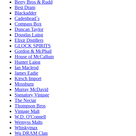
Berry Bros & Rudd
Best Dram
Blackadder
Cadenhead´s
Compass Box
Duncan Taylor
Douglas Laing
Elixir Distillers
GLOCK SPIRITS
Gordon & McPhail
House of McCallum
Hunter Laing
Ian Macleod
James Eadie
Kirsch Import
Mossburn
Murray McDavid
Signatory Vintage
The Nectar
Thompson Bros
Vintage Malt
W.D. O'Connell
Wemyss Malts
Whiskymax
Wu DRAM Clan