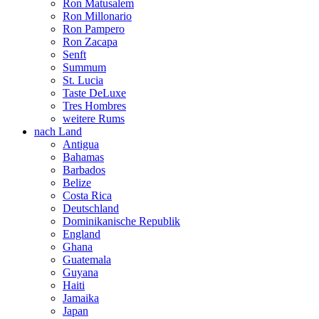
Ron Matusalem
Ron Millonario
Ron Pampero
Ron Zacapa
Senft
Summum
St. Lucia
Taste DeLuxe
Tres Hombres
weitere Rums
nach Land
Antigua
Bahamas
Barbados
Belize
Costa Rica
Deutschland
Dominikanische Republik
England
Ghana
Guatemala
Guyana
Haiti
Jamaika
Japan