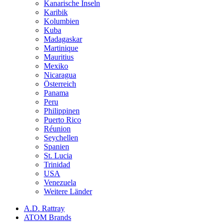
Kanarische Inseln
Karibik
Kolumbien
Kuba
Madagaskar
Martinique
Mauritius
Mexiko
Nicaragua
Österreich
Panama
Peru
Philippinen
Puerto Rico
Réunion
Seychellen
Spanien
St. Lucia
Trinidad
USA
Venezuela
Weitere Länder
A.D. Rattray
ATOM Brands