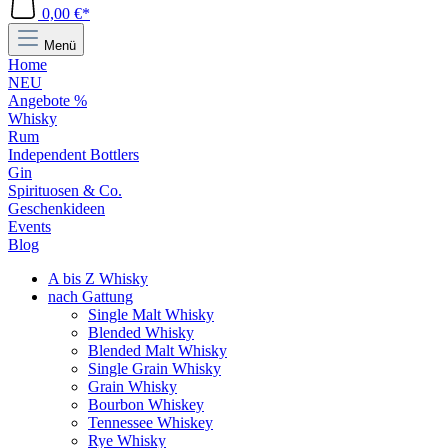
0,00 €*
Menü
Home
NEU
Angebote %
Whisky
Rum
Independent Bottlers
Gin
Spirituosen & Co.
Geschenkideen
Events
Blog
A bis Z Whisky
nach Gattung
Single Malt Whisky
Blended Whisky
Blended Malt Whisky
Single Grain Whisky
Grain Whisky
Bourbon Whiskey
Tennessee Whiskey
Rye Whisky