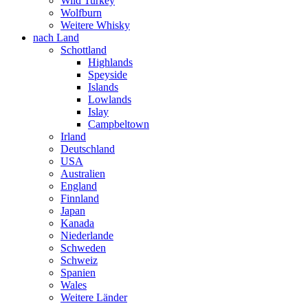
Wild Turkey
Wolfburn
Weitere Whisky
nach Land
Schottland
Highlands
Speyside
Islands
Lowlands
Islay
Campbeltown
Irland
Deutschland
USA
Australien
England
Finnland
Japan
Kanada
Niederlande
Schweden
Schweiz
Spanien
Wales
Weitere Länder