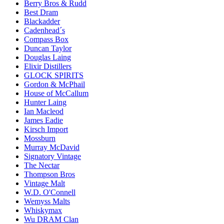
Berry Bros & Rudd
Best Dram
Blackadder
Cadenhead´s
Compass Box
Duncan Taylor
Douglas Laing
Elixir Distillers
GLOCK SPIRITS
Gordon & McPhail
House of McCallum
Hunter Laing
Ian Macleod
James Eadie
Kirsch Import
Mossburn
Murray McDavid
Signatory Vintage
The Nectar
Thompson Bros
Vintage Malt
W.D. O'Connell
Wemyss Malts
Whiskymax
Wu DRAM Clan