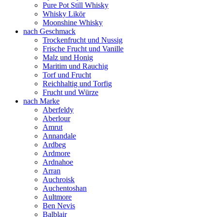
Pure Pot Still Whisky
Whisky Likör
Moonshine Whisky
nach Geschmack
Trockenfrucht und Nussig
Frische Frucht und Vanille
Malz und Honig
Maritim und Rauchig
Torf und Frucht
Reichhaltig und Torfig
Frucht und Würze
nach Marke
Aberfeldy
Aberlour
Amrut
Annandale
Ardbeg
Ardmore
Ardnahoe
Arran
Auchroisk
Auchentoshan
Aultmore
Ben Nevis
Balblair