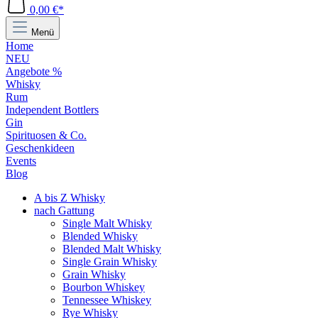
0,00 €*
Menü
Home
NEU
Angebote %
Whisky
Rum
Independent Bottlers
Gin
Spirituosen & Co.
Geschenkideen
Events
Blog
A bis Z Whisky
nach Gattung
Single Malt Whisky
Blended Whisky
Blended Malt Whisky
Single Grain Whisky
Grain Whisky
Bourbon Whiskey
Tennessee Whiskey
Rye Whisky