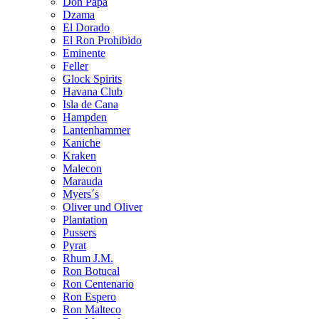
Don Papa
Dzama
El Dorado
El Ron Prohibido
Eminente
Feller
Glock Spirits
Havana Club
Isla de Cana
Hampden
Lantenhammer
Kaniche
Kraken
Malecon
Marauda
Myers´s
Oliver und Oliver
Plantation
Pussers
Pyrat
Rhum J.M.
Ron Botucal
Ron Centenario
Ron Espero
Ron Malteco