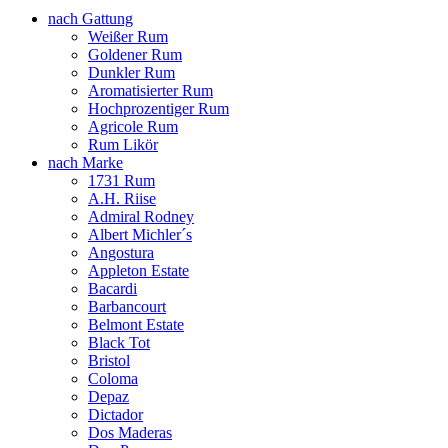
nach Gattung
Weißer Rum
Goldener Rum
Dunkler Rum
Aromatisierter Rum
Hochprozentiger Rum
Agricole Rum
Rum Likör
nach Marke
1731 Rum
A.H. Riise
Admiral Rodney
Albert Michler´s
Angostura
Appleton Estate
Bacardi
Barbancourt
Belmont Estate
Black Tot
Bristol
Coloma
Depaz
Dictador
Dos Maderas