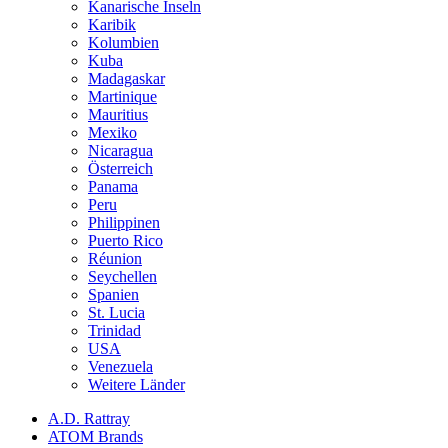
Kanarische Inseln
Karibik
Kolumbien
Kuba
Madagaskar
Martinique
Mauritius
Mexiko
Nicaragua
Österreich
Panama
Peru
Philippinen
Puerto Rico
Réunion
Seychellen
Spanien
St. Lucia
Trinidad
USA
Venezuela
Weitere Länder
A.D. Rattray
ATOM Brands