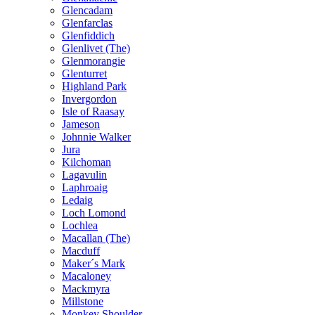
Glencadam
Glenfarclas
Glenfiddich
Glenlivet (The)
Glenmorangie
Glenturret
Highland Park
Invergordon
Isle of Raasay
Jameson
Johnnie Walker
Jura
Kilchoman
Lagavulin
Laphroaig
Ledaig
Loch Lomond
Lochlea
Macallan (The)
Macduff
Maker´s Mark
Macaloney
Mackmyra
Millstone
Monkey Shoulder