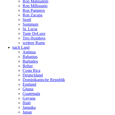
Ron Matusalem
Ron Millonario
Ron Pampero
Ron Zacapa
Senft
Summum
St. Lucia
Taste DeLuxe
Tres Hombres
weitere Rums
nach Land
Antigua
Bahamas
Barbados
Belize
Costa Rica
Deutschland
Dominikanische Republik
England
Ghana
Guatemala
Guyana
Haiti
Jamaika
Japan