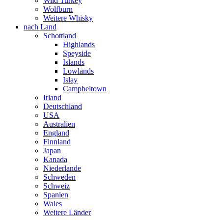
Wild Turkey
Wolfburn
Weitere Whisky
nach Land
Schottland
Highlands
Speyside
Islands
Lowlands
Islay
Campbeltown
Irland
Deutschland
USA
Australien
England
Finnland
Japan
Kanada
Niederlande
Schweden
Schweiz
Spanien
Wales
Weitere Länder