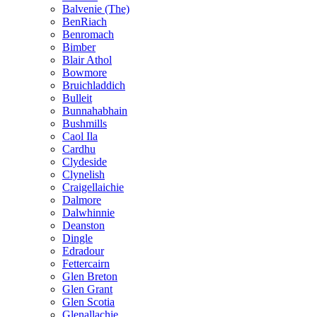
Balvenie (The)
BenRiach
Benromach
Bimber
Blair Athol
Bowmore
Bruichladdich
Bulleit
Bunnahabhain
Bushmills
Caol Ila
Cardhu
Clydeside
Clynelish
Craigellaichie
Dalmore
Dalwhinnie
Deanston
Dingle
Edradour
Fettercairn
Glen Breton
Glen Grant
Glen Scotia
Glenallachie