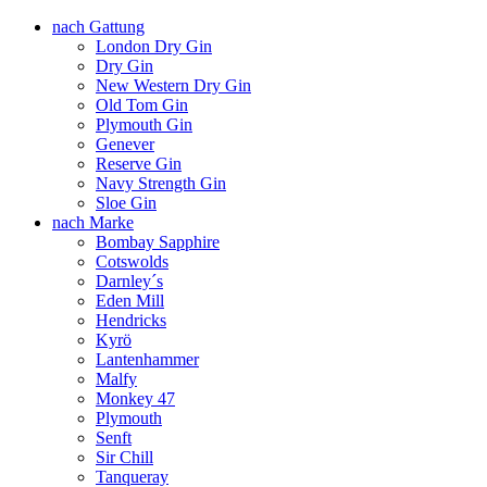
nach Gattung
London Dry Gin
Dry Gin
New Western Dry Gin
Old Tom Gin
Plymouth Gin
Genever
Reserve Gin
Navy Strength Gin
Sloe Gin
nach Marke
Bombay Sapphire
Cotswolds
Darnley´s
Eden Mill
Hendricks
Kyrö
Lantenhammer
Malfy
Monkey 47
Plymouth
Senft
Sir Chill
Tanqueray