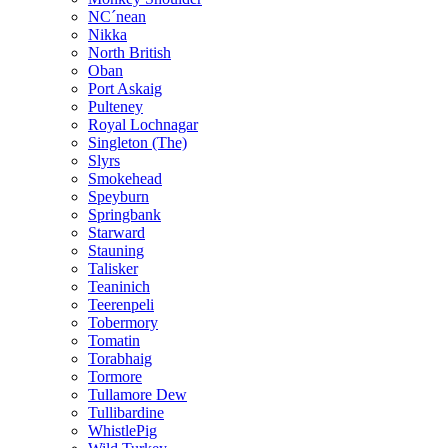
NC´nean
Nikka
North British
Oban
Port Askaig
Pulteney
Royal Lochnagar
Singleton (The)
Slyrs
Smokehead
Speyburn
Springbank
Starward
Stauning
Talisker
Teaninich
Teerenpeli
Tobermory
Tomatin
Torabhaig
Tormore
Tullamore Dew
Tullibardine
WhistlePig