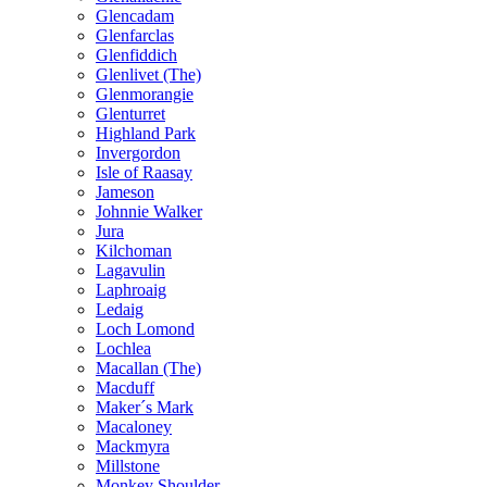
Glencadam
Glenfarclas
Glenfiddich
Glenlivet (The)
Glenmorangie
Glenturret
Highland Park
Invergordon
Isle of Raasay
Jameson
Johnnie Walker
Jura
Kilchoman
Lagavulin
Laphroaig
Ledaig
Loch Lomond
Lochlea
Macallan (The)
Macduff
Maker´s Mark
Macaloney
Mackmyra
Millstone
Monkey Shoulder