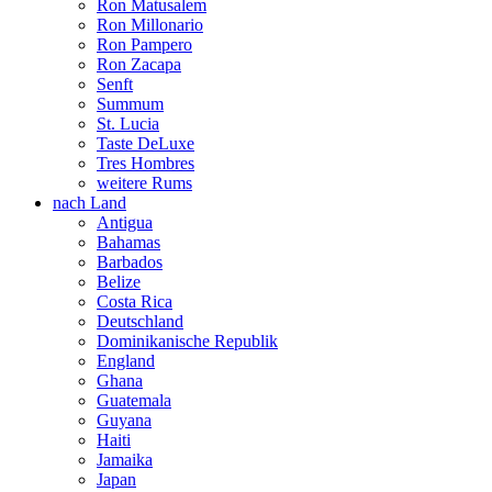
Ron Matusalem
Ron Millonario
Ron Pampero
Ron Zacapa
Senft
Summum
St. Lucia
Taste DeLuxe
Tres Hombres
weitere Rums
nach Land
Antigua
Bahamas
Barbados
Belize
Costa Rica
Deutschland
Dominikanische Republik
England
Ghana
Guatemala
Guyana
Haiti
Jamaika
Japan