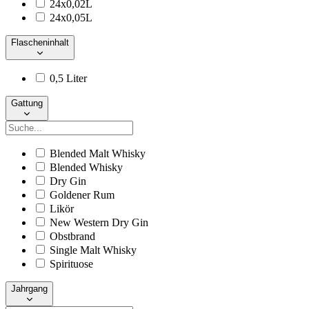
24x0,02L
24x0,05L
Flascheninhalt
0,5 Liter
Gattung
Blended Malt Whisky
Blended Whisky
Dry Gin
Goldener Rum
Likör
New Western Dry Gin
Obstbrand
Single Malt Whisky
Spirituose
Jahrgang