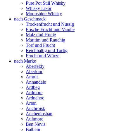
Pure Pot Still Whisky
Whisky Likör
Moonshine Whisky
nach Geschmack
Trockenfrucht und Nussig
Frische Frucht und Vanille
Malz und Honig
Maritim und Rauchig
Torf und Frucht
Reichhaltig und Torfig
Frucht und Würze
nach Marke
Aberfeldy
Aberlour
Amrut
Annandale
Ardbeg
Ardmore
Ardnahoe
Arran
Auchroisk
Auchentoshan
Aultmore
Ben Nevis
Balblair