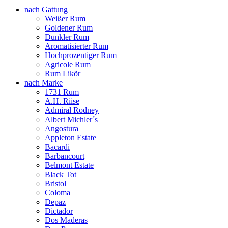
nach Gattung
Weißer Rum
Goldener Rum
Dunkler Rum
Aromatisierter Rum
Hochprozentiger Rum
Agricole Rum
Rum Likör
nach Marke
1731 Rum
A.H. Riise
Admiral Rodney
Albert Michler´s
Angostura
Appleton Estate
Bacardi
Barbancourt
Belmont Estate
Black Tot
Bristol
Coloma
Depaz
Dictador
Dos Maderas