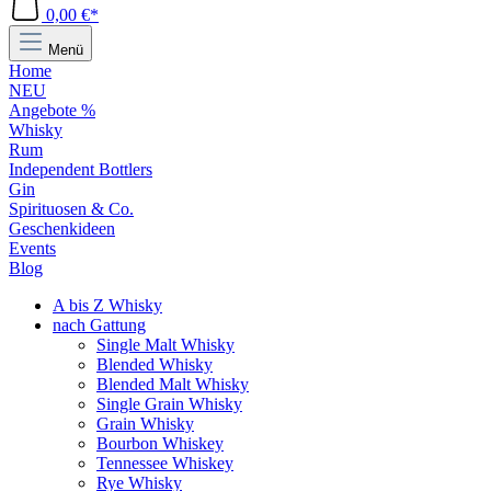
0,00 €*
Menü
Home
NEU
Angebote %
Whisky
Rum
Independent Bottlers
Gin
Spirituosen & Co.
Geschenkideen
Events
Blog
A bis Z Whisky
nach Gattung
Single Malt Whisky
Blended Whisky
Blended Malt Whisky
Single Grain Whisky
Grain Whisky
Bourbon Whiskey
Tennessee Whiskey
Rye Whisky