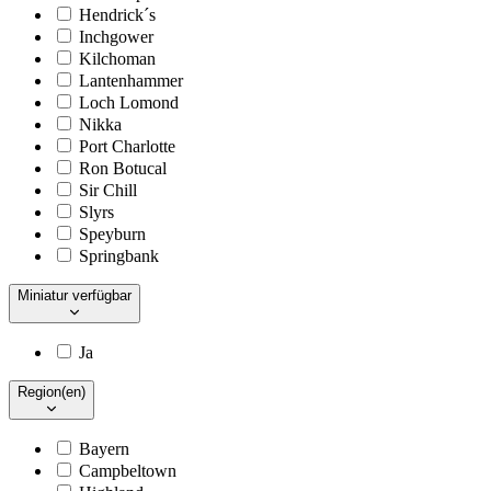
Hendrick´s
Inchgower
Kilchoman
Lantenhammer
Loch Lomond
Nikka
Port Charlotte
Ron Botucal
Sir Chill
Slyrs
Speyburn
Springbank
Miniatur verfügbar
Ja
Region(en)
Bayern
Campbeltown