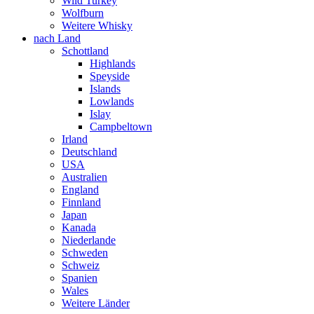
Wild Turkey
Wolfburn
Weitere Whisky
nach Land
Schottland
Highlands
Speyside
Islands
Lowlands
Islay
Campbeltown
Irland
Deutschland
USA
Australien
England
Finnland
Japan
Kanada
Niederlande
Schweden
Schweiz
Spanien
Wales
Weitere Länder