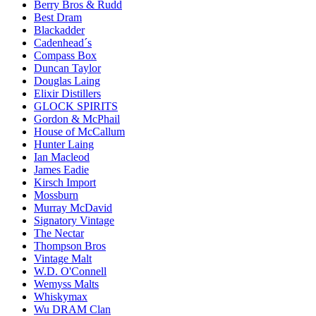
Berry Bros & Rudd
Best Dram
Blackadder
Cadenhead´s
Compass Box
Duncan Taylor
Douglas Laing
Elixir Distillers
GLOCK SPIRITS
Gordon & McPhail
House of McCallum
Hunter Laing
Ian Macleod
James Eadie
Kirsch Import
Mossburn
Murray McDavid
Signatory Vintage
The Nectar
Thompson Bros
Vintage Malt
W.D. O'Connell
Wemyss Malts
Whiskymax
Wu DRAM Clan