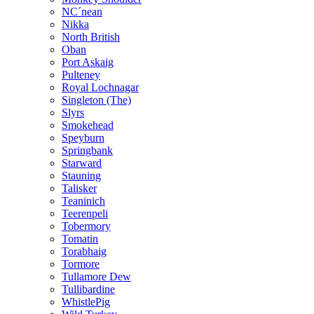
NC´nean
Nikka
North British
Oban
Port Askaig
Pulteney
Royal Lochnagar
Singleton (The)
Slyrs
Smokehead
Speyburn
Springbank
Starward
Stauning
Talisker
Teaninich
Teerenpeli
Tobermory
Tomatin
Torabhaig
Tormore
Tullamore Dew
Tullibardine
WhistlePig