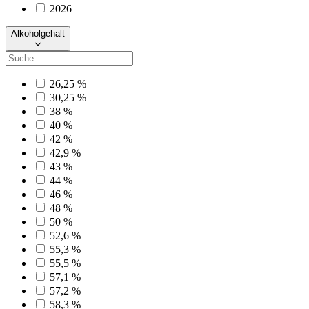
2026
Alkoholgehalt
26,25 %
30,25 %
38 %
40 %
42 %
42,9 %
43 %
44 %
46 %
48 %
50 %
52,6 %
55,3 %
55,5 %
57,1 %
57,2 %
58,3 %