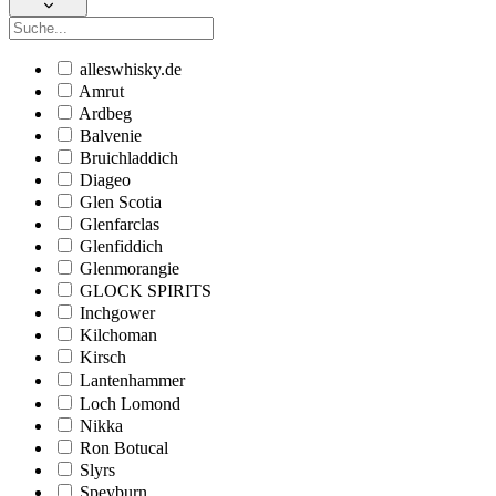
alleswhisky.de
Amrut
Ardbeg
Balvenie
Bruichladdich
Diageo
Glen Scotia
Glenfarclas
Glenfiddich
Glenmorangie
GLOCK SPIRITS
Inchgower
Kilchoman
Kirsch
Lantenhammer
Loch Lomond
Nikka
Ron Botucal
Slyrs
Speyburn