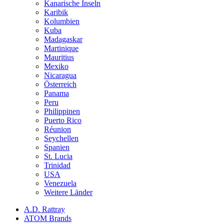
Kanarische Inseln
Karibik
Kolumbien
Kuba
Madagaskar
Martinique
Mauritius
Mexiko
Nicaragua
Österreich
Panama
Peru
Philippinen
Puerto Rico
Réunion
Seychellen
Spanien
St. Lucia
Trinidad
USA
Venezuela
Weitere Länder
A.D. Rattray
ATOM Brands