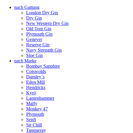
nach Gattung
London Dry Gin
Dry Gin
New Western Dry Gin
Old Tom Gin
Plymouth Gin
Genever
Reserve Gin
Navy Strength Gin
Sloe Gin
nach Marke
Bombay Sapphire
Cotswolds
Darnley´s
Eden Mill
Hendricks
Kyrö
Lantenhammer
Malfy
Monkey 47
Plymouth
Senft
Sir Chill
Tanqueray