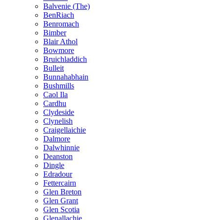
Balvenie (The)
BenRiach
Benromach
Bimber
Blair Athol
Bowmore
Bruichladdich
Bulleit
Bunnahabhain
Bushmills
Caol Ila
Cardhu
Clydeside
Clynelish
Craigellaichie
Dalmore
Dalwhinnie
Deanston
Dingle
Edradour
Fettercairn
Glen Breton
Glen Grant
Glen Scotia
Glenallachie