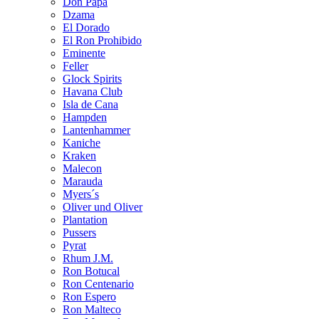
Don Papa
Dzama
El Dorado
El Ron Prohibido
Eminente
Feller
Glock Spirits
Havana Club
Isla de Cana
Hampden
Lantenhammer
Kaniche
Kraken
Malecon
Marauda
Myers´s
Oliver und Oliver
Plantation
Pussers
Pyrat
Rhum J.M.
Ron Botucal
Ron Centenario
Ron Espero
Ron Malteco