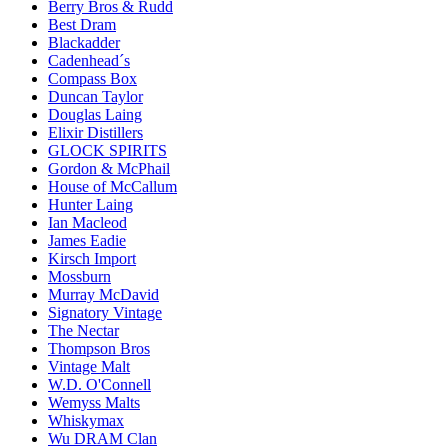
Berry Bros & Rudd
Best Dram
Blackadder
Cadenhead´s
Compass Box
Duncan Taylor
Douglas Laing
Elixir Distillers
GLOCK SPIRITS
Gordon & McPhail
House of McCallum
Hunter Laing
Ian Macleod
James Eadie
Kirsch Import
Mossburn
Murray McDavid
Signatory Vintage
The Nectar
Thompson Bros
Vintage Malt
W.D. O'Connell
Wemyss Malts
Whiskymax
Wu DRAM Clan