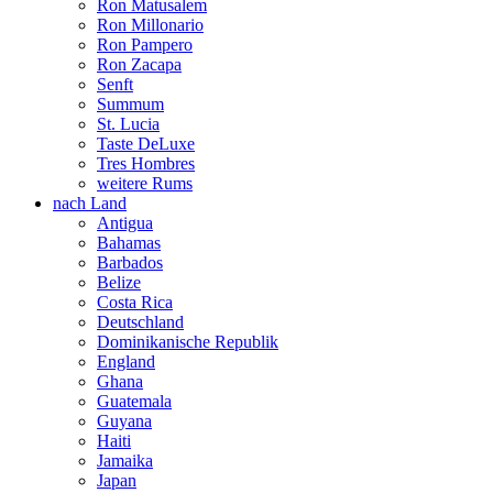
Ron Matusalem
Ron Millonario
Ron Pampero
Ron Zacapa
Senft
Summum
St. Lucia
Taste DeLuxe
Tres Hombres
weitere Rums
nach Land
Antigua
Bahamas
Barbados
Belize
Costa Rica
Deutschland
Dominikanische Republik
England
Ghana
Guatemala
Guyana
Haiti
Jamaika
Japan