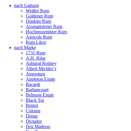
nach Gattung
Weißer Rum
Goldener Rum
Dunkler Rum
Aromatisierter Rum
Hochprozentiger Rum
Agricole Rum
Rum Likör
nach Marke
1731 Rum
A.H. Riise
Admiral Rodney
Albert Michler´s
Angostura
Appleton Estate
Bacardi
Barbancourt
Belmont Estate
Black Tot
Bristol
Coloma
Depaz
Dictador
Dos Maderas