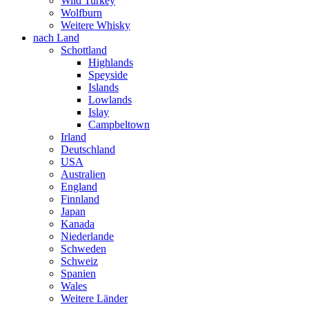
Wild Turkey
Wolfburn
Weitere Whisky
nach Land
Schottland
Highlands
Speyside
Islands
Lowlands
Islay
Campbeltown
Irland
Deutschland
USA
Australien
England
Finnland
Japan
Kanada
Niederlande
Schweden
Schweiz
Spanien
Wales
Weitere Länder