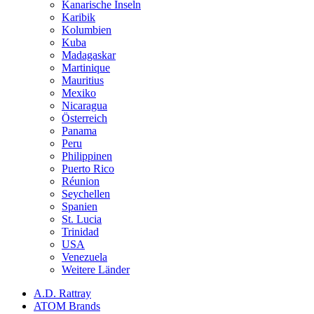
Kanarische Inseln
Karibik
Kolumbien
Kuba
Madagaskar
Martinique
Mauritius
Mexiko
Nicaragua
Österreich
Panama
Peru
Philippinen
Puerto Rico
Réunion
Seychellen
Spanien
St. Lucia
Trinidad
USA
Venezuela
Weitere Länder
A.D. Rattray
ATOM Brands