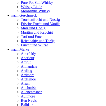
Pure Pot Still Whisky
Whisky Likör
Moonshine Whisky
nach Geschmack
Trockenfrucht und Nussig
Frische Frucht und Vanille
Malz und Honig
Maritim und Rauchig
Torf und Frucht
Reichhaltig und Torfig
Frucht und Würze
nach Marke
Aberfeldy
Aberlour
Amrut
Annandale
Ardbeg
Ardmore
Ardnahoe
Arran
Auchroisk
Auchentoshan
Aultmore
Ben Nevis
Balblair