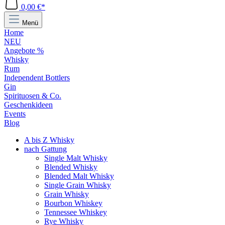
0,00 €*
Menü
Home
NEU
Angebote %
Whisky
Rum
Independent Bottlers
Gin
Spirituosen & Co.
Geschenkideen
Events
Blog
A bis Z Whisky
nach Gattung
Single Malt Whisky
Blended Whisky
Blended Malt Whisky
Single Grain Whisky
Grain Whisky
Bourbon Whiskey
Tennessee Whiskey
Rye Whisky