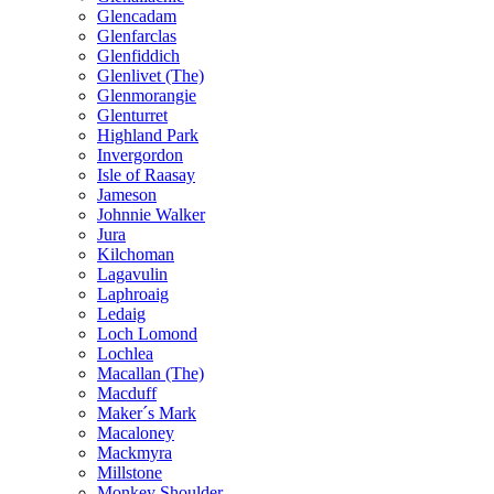
Glencadam
Glenfarclas
Glenfiddich
Glenlivet (The)
Glenmorangie
Glenturret
Highland Park
Invergordon
Isle of Raasay
Jameson
Johnnie Walker
Jura
Kilchoman
Lagavulin
Laphroaig
Ledaig
Loch Lomond
Lochlea
Macallan (The)
Macduff
Maker´s Mark
Macaloney
Mackmyra
Millstone
Monkey Shoulder