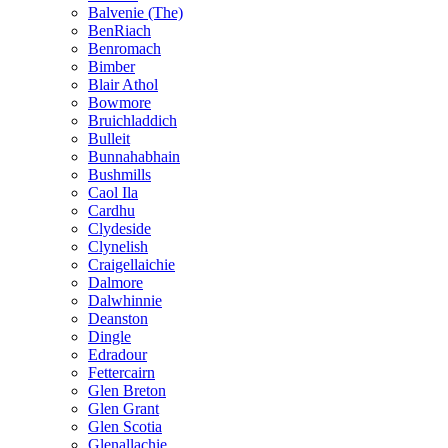
Balvenie (The)
BenRiach
Benromach
Bimber
Blair Athol
Bowmore
Bruichladdich
Bulleit
Bunnahabhain
Bushmills
Caol Ila
Cardhu
Clydeside
Clynelish
Craigellaichie
Dalmore
Dalwhinnie
Deanston
Dingle
Edradour
Fettercairn
Glen Breton
Glen Grant
Glen Scotia
Glenallachie