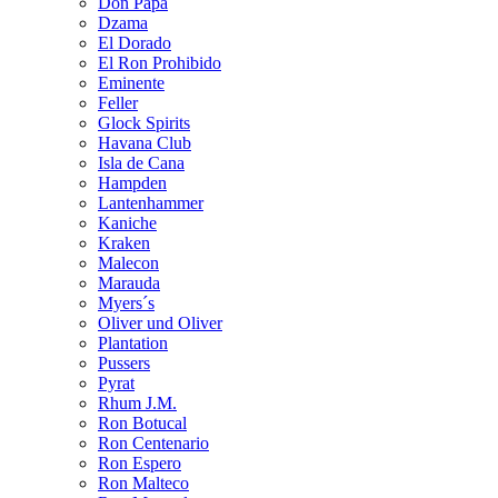
Don Papa
Dzama
El Dorado
El Ron Prohibido
Eminente
Feller
Glock Spirits
Havana Club
Isla de Cana
Hampden
Lantenhammer
Kaniche
Kraken
Malecon
Marauda
Myers´s
Oliver und Oliver
Plantation
Pussers
Pyrat
Rhum J.M.
Ron Botucal
Ron Centenario
Ron Espero
Ron Malteco