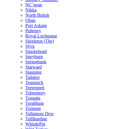
NC´nean
Nikka
North British
Oban
Port Askaig
Pulteney
Royal Lochnagar
Singleton (The)
Slyrs
Smokehead
Speyburn
Springbank
Starward
Stauning
Talisker
Teaninich
Teerenpeli
Tobermory
Tomatin
Torabhaig
Tormore
Tullamore Dew
Tullibardine
WhistlePig