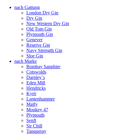
nach Gattung
London Dry Gin
Dry Gin
New Western Dry Gin
Old Tom Gin
Plymouth Gin
Genever
Reserve Gin
Navy Strength Gin
Sloe Gin
nach Marke
Bombay Sapphire
Cotswolds
Darnley´s
Eden Mill
Hendricks
Kyrö
Lantenhammer
Malfy
Monkey 47
Plymouth
Senft
Sir Chill
Tanqueray