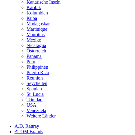
Kanarische Inseln
Karibik
Kolumbien
Kuba
Madagaskar
Martinique
Mauritius
Mexiko
Nicaragua
Österreich
Panama
Peru
Philippinen
Puerto Rico
Réunion
Seychellen
Spanien
St. Lucia
Trinidad
USA
Venezuela
Weitere Länder
A.D. Rattray
ATOM Brands