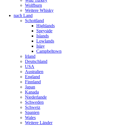
Wild Turkey
Wolfburn
Weitere Whisky
nach Land
Schottland
Highlands
Speyside
Islands
Lowlands
Islay
Campbeltown
Irland
Deutschland
USA
Australien
England
Finnland
Japan
Kanada
Niederlande
Schweden
Schweiz
Spanien
Wales
Weitere Länder