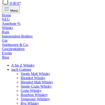
0,00 €*
Menü
Home
NEU
Angebote %
Whisky
Rum
Independent Bottlers
Gin
Spirituosen & Co.
Geschenkideen
Events
Blog
A bis Z Whisky
nach Gattung
Single Malt Whisky
Blended Whisky
Blended Malt Whisky
Single Grain Whisky
Grain Whisky
Bourbon Whiskey
Tennessee Whiskey
Rye Whisky