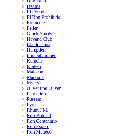
Don Papa
Dzama
El Dorado
El Ron Prohibido
Eminente
Feller
Glock Spirits
Havana Club
Isla de Cana
Hampden
Lantenhammer
Kaniche
Kraken
Malecon
Marauda
Myers´s
Oliver und Oliver
Plantation
Pussers
Pyrat
Rhum J.M.
Ron Botucal
Ron Centenario
Ron Espero
Ron Malteco