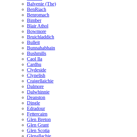
Balvenie (The)
BenRiach
Benromach
Bimber
Blair Athol
Bowmore
Bruichladdich
Bulleit
Bunnahabhain
Bushmills
Caol Ila
Cardhu
Clydeside
Clynelish
Craigellaichie
Dalmore
Dalwhinnie
Deanston
Dingle
Edradour
Fettercairn
Glen Breton
Glen Grant
Glen Scotia
Glenallachie