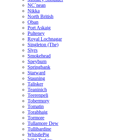
NC´nean
Nikka
North British
Oban
Port Askaig
Pulteney
Royal Lochnagar
Singleton (The)
Slyrs
Smokehead
Speyburn
Springbank
Starward
Stauning
Talisker
Teaninich
Teerenpeli
Tobermory
Tomatin
Torabhaig
Tormore
Tullamore Dew
Tullibardine
WhistlePig