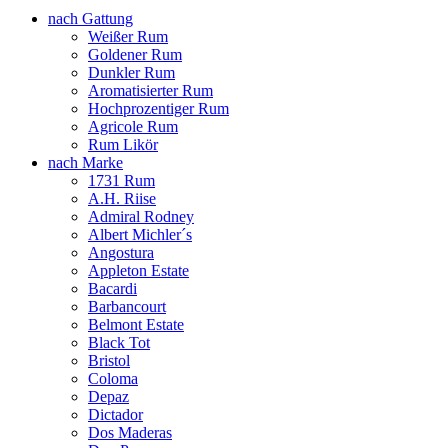
nach Gattung
Weißer Rum
Goldener Rum
Dunkler Rum
Aromatisierter Rum
Hochprozentiger Rum
Agricole Rum
Rum Likör
nach Marke
1731 Rum
A.H. Riise
Admiral Rodney
Albert Michler´s
Angostura
Appleton Estate
Bacardi
Barbancourt
Belmont Estate
Black Tot
Bristol
Coloma
Depaz
Dictador
Dos Maderas