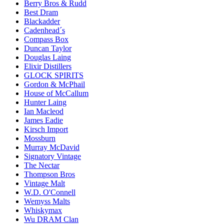
Berry Bros & Rudd
Best Dram
Blackadder
Cadenhead´s
Compass Box
Duncan Taylor
Douglas Laing
Elixir Distillers
GLOCK SPIRITS
Gordon & McPhail
House of McCallum
Hunter Laing
Ian Macleod
James Eadie
Kirsch Import
Mossburn
Murray McDavid
Signatory Vintage
The Nectar
Thompson Bros
Vintage Malt
W.D. O'Connell
Wemyss Malts
Whiskymax
Wu DRAM Clan