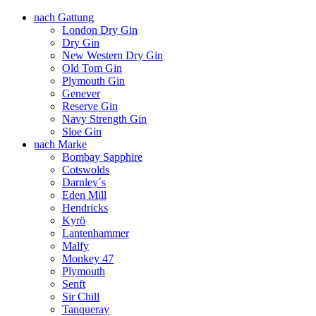
nach Gattung
London Dry Gin
Dry Gin
New Western Dry Gin
Old Tom Gin
Plymouth Gin
Genever
Reserve Gin
Navy Strength Gin
Sloe Gin
nach Marke
Bombay Sapphire
Cotswolds
Darnley´s
Eden Mill
Hendricks
Kyrö
Lantenhammer
Malfy
Monkey 47
Plymouth
Senft
Sir Chill
Tanqueray