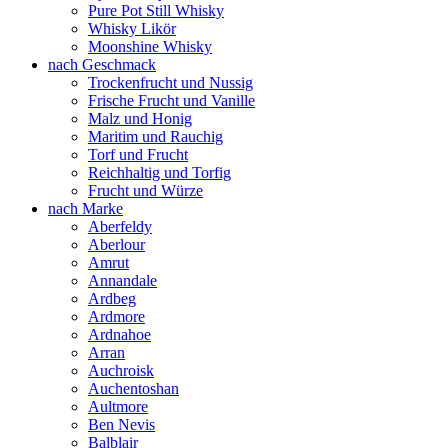
Pure Pot Still Whisky
Whisky Likör
Moonshine Whisky
nach Geschmack
Trockenfrucht und Nussig
Frische Frucht und Vanille
Malz und Honig
Maritim und Rauchig
Torf und Frucht
Reichhaltig und Torfig
Frucht und Würze
nach Marke
Aberfeldy
Aberlour
Amrut
Annandale
Ardbeg
Ardmore
Ardnahoe
Arran
Auchroisk
Auchentoshan
Aultmore
Ben Nevis
Balblair