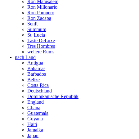
Ron Matusalem
Ron Millonario
Ron Pampero
Ron Zacapa
Senft
Summum
St. Lucia
Taste DeLuxe
Tres Hombres
weitere Rums
nach Land
Antigua
Bahamas
Barbados
Belize
Costa Rica
Deutschland
Dominikanische Republik
England
Ghana
Guatemala
Guyana
Haiti
Jamaika
Japan