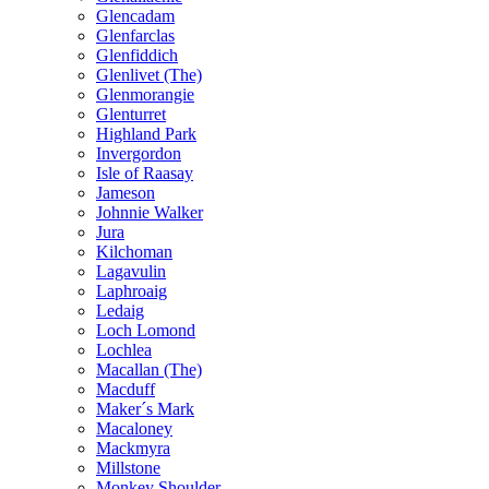
Glencadam
Glenfarclas
Glenfiddich
Glenlivet (The)
Glenmorangie
Glenturret
Highland Park
Invergordon
Isle of Raasay
Jameson
Johnnie Walker
Jura
Kilchoman
Lagavulin
Laphroaig
Ledaig
Loch Lomond
Lochlea
Macallan (The)
Macduff
Maker´s Mark
Macaloney
Mackmyra
Millstone
Monkey Shoulder