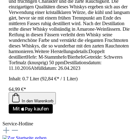
und fruchtigen Charakter und die zarte Rauchigkeit. Die
einzigartigen Qualitäten dieses Whiskys ergeben sich aus der
Verwendung einer kristallklaren Würze, die kühl und langsam
gärt, bevor sie mit einem frühen Trennpunkt am Ende des
mittleren Fasses ruhig destilliert wird. Nach der Destillation
reifte dieser Whisky vollständig in Amarone-Weinfässern. Die
Reifung in diesen Fässern verleiht dem Whisky seine
wunderschöne Farbe und verstärkt die eleganten Fruchtnoten
dieses Whiskys, die so wunderbar mit den zarten Rauchnoten
harmonieren.Weitere Herstellungsdetails:Doppelt
destilliertHefe: M-Stammhefe/BierhefeGetreide: Schweres
Torfmalz (knusprig) 50 ppmDestillationsdatum:
11.10.2016Abfülldatum: 26.04.2023
Inhalt:
0.7 Liter
(92,84 €* / 1 Liter)
64,99 €*
In den Warenkorb
Service-Hotline