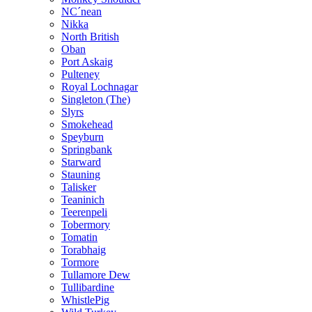
NC´nean
Nikka
North British
Oban
Port Askaig
Pulteney
Royal Lochnagar
Singleton (The)
Slyrs
Smokehead
Speyburn
Springbank
Starward
Stauning
Talisker
Teaninich
Teerenpeli
Tobermory
Tomatin
Torabhaig
Tormore
Tullamore Dew
Tullibardine
WhistlePig