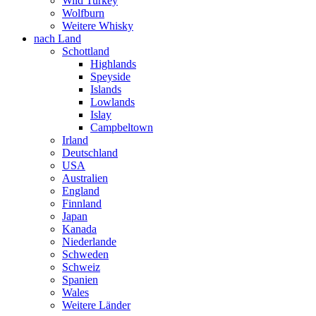
Wild Turkey
Wolfburn
Weitere Whisky
nach Land
Schottland
Highlands
Speyside
Islands
Lowlands
Islay
Campbeltown
Irland
Deutschland
USA
Australien
England
Finnland
Japan
Kanada
Niederlande
Schweden
Schweiz
Spanien
Wales
Weitere Länder