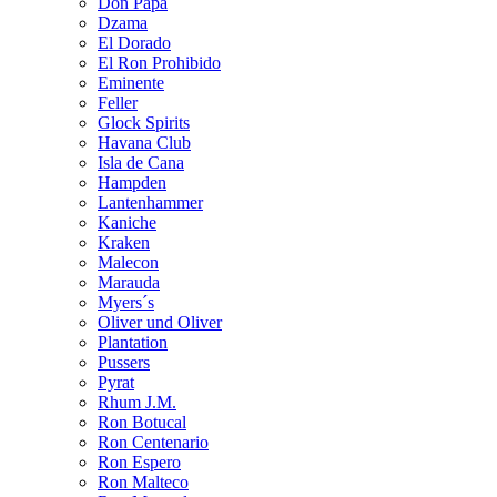
Don Papa
Dzama
El Dorado
El Ron Prohibido
Eminente
Feller
Glock Spirits
Havana Club
Isla de Cana
Hampden
Lantenhammer
Kaniche
Kraken
Malecon
Marauda
Myers´s
Oliver und Oliver
Plantation
Pussers
Pyrat
Rhum J.M.
Ron Botucal
Ron Centenario
Ron Espero
Ron Malteco