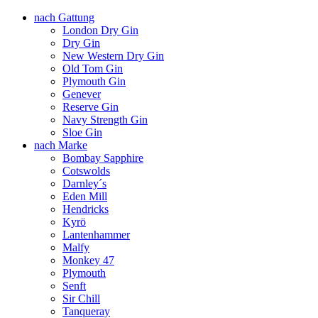
nach Gattung
London Dry Gin
Dry Gin
New Western Dry Gin
Old Tom Gin
Plymouth Gin
Genever
Reserve Gin
Navy Strength Gin
Sloe Gin
nach Marke
Bombay Sapphire
Cotswolds
Darnley´s
Eden Mill
Hendricks
Kyrö
Lantenhammer
Malfy
Monkey 47
Plymouth
Senft
Sir Chill
Tanqueray