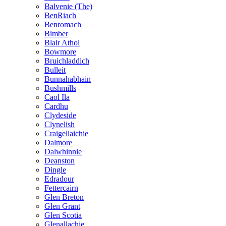
Balvenie (The)
BenRiach
Benromach
Bimber
Blair Athol
Bowmore
Bruichladdich
Bulleit
Bunnahabhain
Bushmills
Caol Ila
Cardhu
Clydeside
Clynelish
Craigellaichie
Dalmore
Dalwhinnie
Deanston
Dingle
Edradour
Fettercairn
Glen Breton
Glen Grant
Glen Scotia
Glenallachie