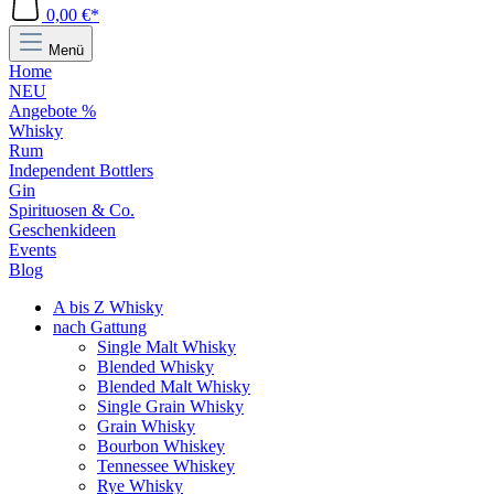
0,00 €*
Menü
Home
NEU
Angebote %
Whisky
Rum
Independent Bottlers
Gin
Spirituosen & Co.
Geschenkideen
Events
Blog
A bis Z Whisky
nach Gattung
Single Malt Whisky
Blended Whisky
Blended Malt Whisky
Single Grain Whisky
Grain Whisky
Bourbon Whiskey
Tennessee Whiskey
Rye Whisky