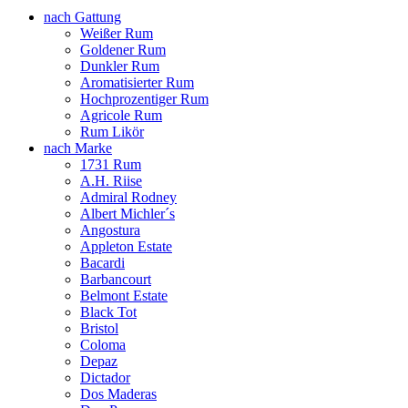
nach Gattung
Weißer Rum
Goldener Rum
Dunkler Rum
Aromatisierter Rum
Hochprozentiger Rum
Agricole Rum
Rum Likör
nach Marke
1731 Rum
A.H. Riise
Admiral Rodney
Albert Michler´s
Angostura
Appleton Estate
Bacardi
Barbancourt
Belmont Estate
Black Tot
Bristol
Coloma
Depaz
Dictador
Dos Maderas