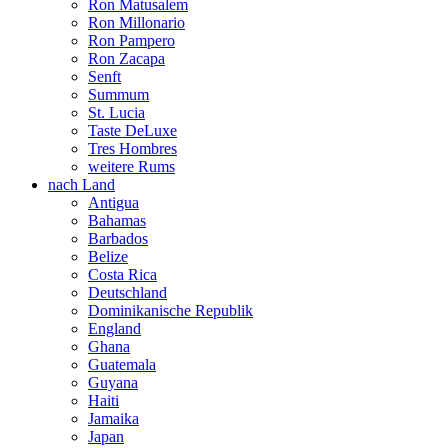
Ron Matusalem
Ron Millonario
Ron Pampero
Ron Zacapa
Senft
Summum
St. Lucia
Taste DeLuxe
Tres Hombres
weitere Rums
nach Land
Antigua
Bahamas
Barbados
Belize
Costa Rica
Deutschland
Dominikanische Republik
England
Ghana
Guatemala
Guyana
Haiti
Jamaika
Japan