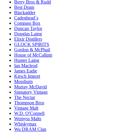
Berry Bros & Rudd
Best Dram
Blackadder
Cadenhead´s
Compass Box
Duncan Taylor
Douglas Laing
Elixir Distillers
GLOCK SPIRITS
Gordon & McPhail
House of McCallum
Hunter Laing
Ian Macleod
James Eadie
Kirsch Import
Mossburn
Murray McDavid
Signatory Vintage
The Nectar
Thompson Bros
Vintage Malt
W.D. O'Connell
Wemyss Malts
Whiskymax
Wu DRAM Clan