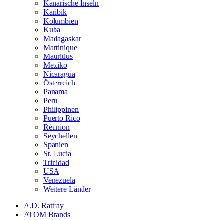
Kanarische Inseln
Karibik
Kolumbien
Kuba
Madagaskar
Martinique
Mauritius
Mexiko
Nicaragua
Österreich
Panama
Peru
Philippinen
Puerto Rico
Réunion
Seychellen
Spanien
St. Lucia
Trinidad
USA
Venezuela
Weitere Länder
A.D. Rattray
ATOM Brands