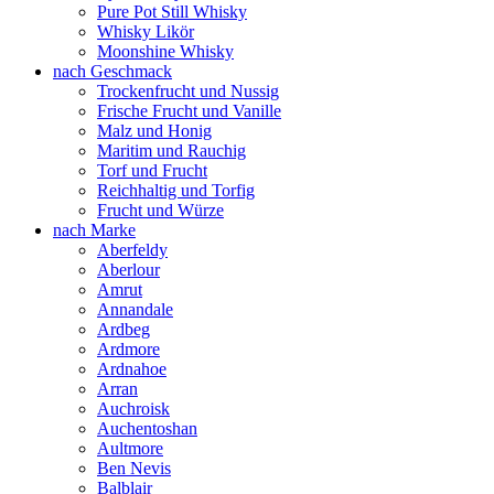
Pure Pot Still Whisky
Whisky Likör
Moonshine Whisky
nach Geschmack
Trockenfrucht und Nussig
Frische Frucht und Vanille
Malz und Honig
Maritim und Rauchig
Torf und Frucht
Reichhaltig und Torfig
Frucht und Würze
nach Marke
Aberfeldy
Aberlour
Amrut
Annandale
Ardbeg
Ardmore
Ardnahoe
Arran
Auchroisk
Auchentoshan
Aultmore
Ben Nevis
Balblair