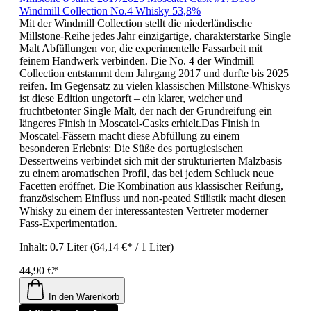
Windmill Collection No.4 Whisky 53,8%
Mit der Windmill Collection stellt die niederländische
Millstone-Reihe jedes Jahr einzigartige, charakterstarke Single
Malt Abfüllungen vor, die experimentelle Fassarbeit mit
feinem Handwerk verbinden. Die No. 4 der Windmill
Collection entstammt dem Jahrgang 2017 und durfte bis 2025
reifen. Im Gegensatz zu vielen klassischen Millstone-Whiskys
ist diese Edition ungetorft – ein klarer, weicher und
fruchtbetonter Single Malt, der nach der Grundreifung ein
längeres Finish in Moscatel-Casks erhielt.Das Finish in
Moscatel-Fässern macht diese Abfüllung zu einem
besonderen Erlebnis: Die Süße des portugiesischen
Dessertweins verbindet sich mit der strukturierten Malzbasis
zu einem aromatischen Profil, das bei jedem Schluck neue
Facetten eröffnet. Die Kombination aus klassischer Reifung,
französischem Einfluss und non-peated Stilistik macht diesen
Whisky zu einem der interessantesten Vertreter moderner
Fass-Experimentation.
Inhalt:
0.7 Liter
(64,14 €* / 1 Liter)
44,90 €*
In den Warenkorb