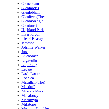
Glencadam
Glenfarclas
Glenfiddich
Glenlivet (The)
Glenmorangie
Glenturret
Highland Park
Invergordon
Isle of Raasay
Jameson
Johnnie Walker
Jura
Kilchoman
Lagavulin
Laphroaig
Ledaig
Loch Lomond
Lochlea
Macallan (The)
Macduff
Maker´s Mark
Macaloney
Mackmyra
Millstone
Monkey Shoulder