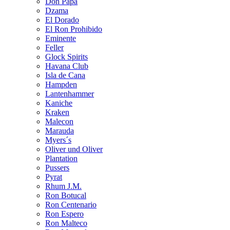
Don Papa
Dzama
El Dorado
El Ron Prohibido
Eminente
Feller
Glock Spirits
Havana Club
Isla de Cana
Hampden
Lantenhammer
Kaniche
Kraken
Malecon
Marauda
Myers´s
Oliver und Oliver
Plantation
Pussers
Pyrat
Rhum J.M.
Ron Botucal
Ron Centenario
Ron Espero
Ron Malteco