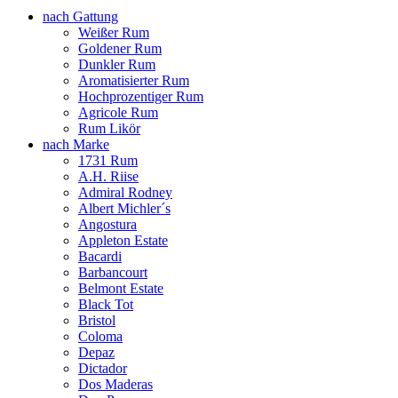
nach Gattung
Weißer Rum
Goldener Rum
Dunkler Rum
Aromatisierter Rum
Hochprozentiger Rum
Agricole Rum
Rum Likör
nach Marke
1731 Rum
A.H. Riise
Admiral Rodney
Albert Michler´s
Angostura
Appleton Estate
Bacardi
Barbancourt
Belmont Estate
Black Tot
Bristol
Coloma
Depaz
Dictador
Dos Maderas