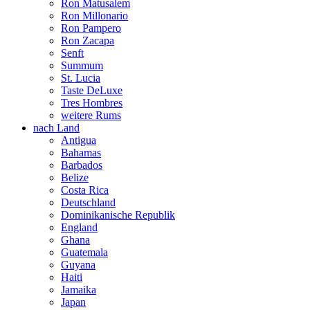
Ron Matusalem
Ron Millonario
Ron Pampero
Ron Zacapa
Senft
Summum
St. Lucia
Taste DeLuxe
Tres Hombres
weitere Rums
nach Land
Antigua
Bahamas
Barbados
Belize
Costa Rica
Deutschland
Dominikanische Republik
England
Ghana
Guatemala
Guyana
Haiti
Jamaika
Japan