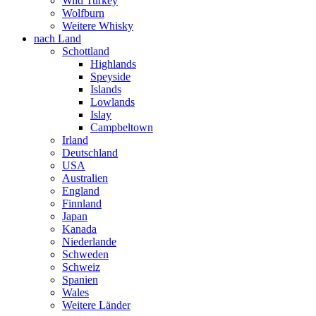
Wild Turkey
Wolfburn
Weitere Whisky
nach Land
Schottland
Highlands
Speyside
Islands
Lowlands
Islay
Campbeltown
Irland
Deutschland
USA
Australien
England
Finnland
Japan
Kanada
Niederlande
Schweden
Schweiz
Spanien
Wales
Weitere Länder