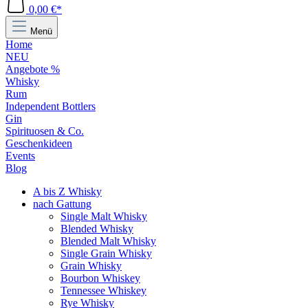
0,00 €*
Menü
Home
NEU
Angebote %
Whisky
Rum
Independent Bottlers
Gin
Spirituosen & Co.
Geschenkideen
Events
Blog
A bis Z Whisky
nach Gattung
Single Malt Whisky
Blended Whisky
Blended Malt Whisky
Single Grain Whisky
Grain Whisky
Bourbon Whiskey
Tennessee Whiskey
Rye Whisky