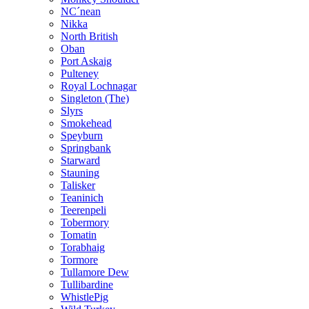
NC´nean
Nikka
North British
Oban
Port Askaig
Pulteney
Royal Lochnagar
Singleton (The)
Slyrs
Smokehead
Speyburn
Springbank
Starward
Stauning
Talisker
Teaninich
Teerenpeli
Tobermory
Tomatin
Torabhaig
Tormore
Tullamore Dew
Tullibardine
WhistlePig