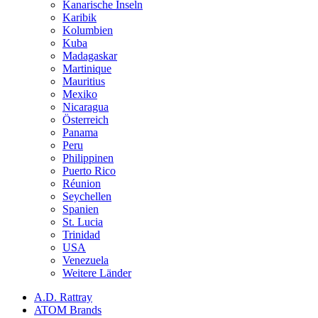
Kanarische Inseln
Karibik
Kolumbien
Kuba
Madagaskar
Martinique
Mauritius
Mexiko
Nicaragua
Österreich
Panama
Peru
Philippinen
Puerto Rico
Réunion
Seychellen
Spanien
St. Lucia
Trinidad
USA
Venezuela
Weitere Länder
A.D. Rattray
ATOM Brands