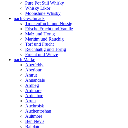
Pure Pot Still Whisky
Whisky Likör
Moonshine Whisky
nach Geschmack
Trockenfrucht und Nussig
Frische Frucht und Vanille
Malz und Honig
Maritim und Rauchig
Torf und Frucht
Reichhaltig und Torfig
Frucht und Würze
nach Marke
Aberfeldy
Aberlour
Amrut
Annandale
Ardbeg
Ardmore
Ardnahoe
Arran
Auchroisk
Auchentoshan
Aultmore
Ben Nevis
Balblair