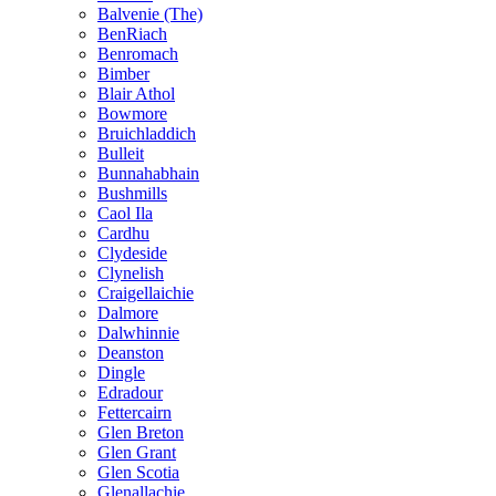
Balvenie (The)
BenRiach
Benromach
Bimber
Blair Athol
Bowmore
Bruichladdich
Bulleit
Bunnahabhain
Bushmills
Caol Ila
Cardhu
Clydeside
Clynelish
Craigellaichie
Dalmore
Dalwhinnie
Deanston
Dingle
Edradour
Fettercairn
Glen Breton
Glen Grant
Glen Scotia
Glenallachie