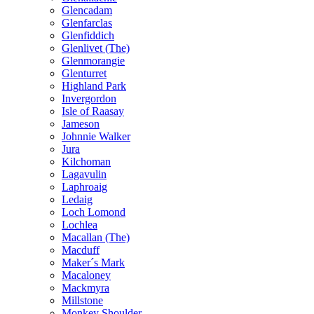
Glencadam
Glenfarclas
Glenfiddich
Glenlivet (The)
Glenmorangie
Glenturret
Highland Park
Invergordon
Isle of Raasay
Jameson
Johnnie Walker
Jura
Kilchoman
Lagavulin
Laphroaig
Ledaig
Loch Lomond
Lochlea
Macallan (The)
Macduff
Maker´s Mark
Macaloney
Mackmyra
Millstone
Monkey Shoulder