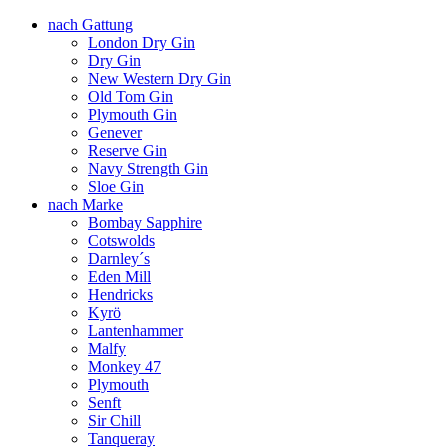
nach Gattung
London Dry Gin
Dry Gin
New Western Dry Gin
Old Tom Gin
Plymouth Gin
Genever
Reserve Gin
Navy Strength Gin
Sloe Gin
nach Marke
Bombay Sapphire
Cotswolds
Darnley´s
Eden Mill
Hendricks
Kyrö
Lantenhammer
Malfy
Monkey 47
Plymouth
Senft
Sir Chill
Tanqueray