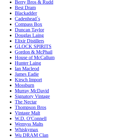
Berry Bros & Rudd
Best Dram
Blackadder
Cadenhead´s
Compass Box
Duncan Taylor
Douglas Laing
Elixir Distillers
GLOCK SPIRITS
Gordon & McPhail
House of McCallum
Hunter Laing
Ian Macleod
James Eadie
Kirsch Import
Mossburn
Murray McDavid
Signatory Vintage
The Nectar
Thompson Bros
Vintage Malt
W.D. O'Connell
Wemyss Malts
Whiskymax
Wu DRAM Clan