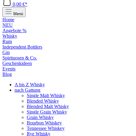
0,00 €*
Menü
Home
NEU
Angebote %
Whisky
Rum
Independent Bottlers
Gin
Spirituosen & Co.
Geschenkideen
Events
Blog
A bis Z Whisky
nach Gattung
Single Malt Whisky
Blended Whisky
Blended Malt Whisky
Single Grain Whisky
Grain Whisky
Bourbon Whiskey
Tennessee Whiskey
Rye Whisky