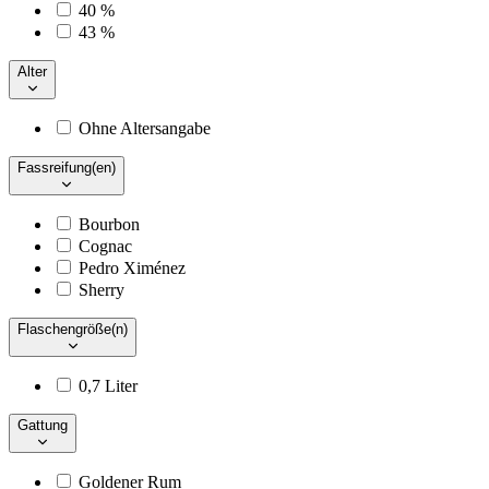
40 %
43 %
Alter
Ohne Altersangabe
Fassreifung(en)
Bourbon
Cognac
Pedro Ximénez
Sherry
Flaschengröße(n)
0,7 Liter
Gattung
Goldener Rum