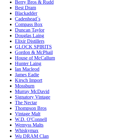
Berry Bros & Rudd
Best Dram
Blackadder
Cadenhead´s
Compass Box
Duncan Taylor
Douglas Laing
Elixir Distillers
GLOCK SPIRITS
Gordon & McPhail
House of McCallum
Hunter Laing
Ian Macleod
James Eadie
Kirsch Import
Mossburn
Murray McDavid
Signatory Vintage
The Nectar
Thompson Bros
Vintage Malt
W.D. O'Connell
Wemyss Malts
Whiskymax
Wu DRAM Clan