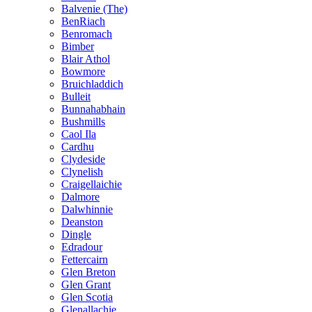
Balvenie (The)
BenRiach
Benromach
Bimber
Blair Athol
Bowmore
Bruichladdich
Bulleit
Bunnahabhain
Bushmills
Caol Ila
Cardhu
Clydeside
Clynelish
Craigellaichie
Dalmore
Dalwhinnie
Deanston
Dingle
Edradour
Fettercairn
Glen Breton
Glen Grant
Glen Scotia
Glenallachie