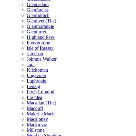
Glencadam
Glenfarclas
Glenfiddich
Glenlivet (The)
Glenmorangie
Glenturret
Highland Park
Invergordon
Isle of Raasay
Jameson
Johnnie Walker
Jura
Kilchoman
Lagavulin
Laphroaig
Ledaig
Loch Lomond
Lochlea
Macallan (The)
Macduff
Maker´s Mark
Macaloney
Mackmyra
Millstone
Monkey Shoulder