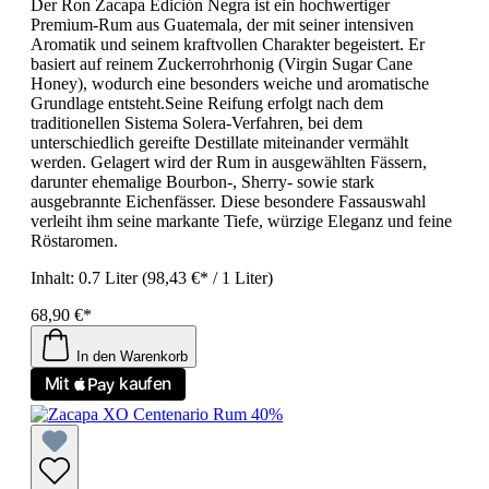
Der Ron Zacapa Edición Negra ist ein hochwertiger
Premium-Rum aus Guatemala, der mit seiner intensiven
Aromatik und seinem kraftvollen Charakter begeistert. Er
basiert auf reinem Zuckerrohrhonig (Virgin Sugar Cane
Honey), wodurch eine besonders weiche und aromatische
Grundlage entsteht.Seine Reifung erfolgt nach dem
traditionellen Sistema Solera-Verfahren, bei dem
unterschiedlich gereifte Destillate miteinander vermählt
werden. Gelagert wird der Rum in ausgewählten Fässern,
darunter ehemalige Bourbon-, Sherry- sowie stark
ausgebrannte Eichenfässer. Diese besondere Fassauswahl
verleiht ihm seine markante Tiefe, würzige Eleganz und feine
Röstaromen.
Inhalt:
0.7 Liter
(98,43 €* / 1 Liter)
68,90 €*
In den Warenkorb