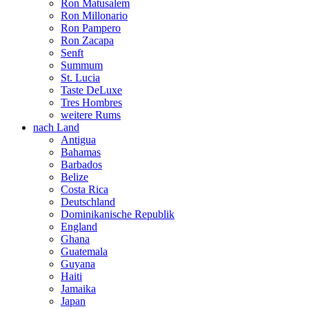
Ron Matusalem
Ron Millonario
Ron Pampero
Ron Zacapa
Senft
Summum
St. Lucia
Taste DeLuxe
Tres Hombres
weitere Rums
nach Land
Antigua
Bahamas
Barbados
Belize
Costa Rica
Deutschland
Dominikanische Republik
England
Ghana
Guatemala
Guyana
Haiti
Jamaika
Japan