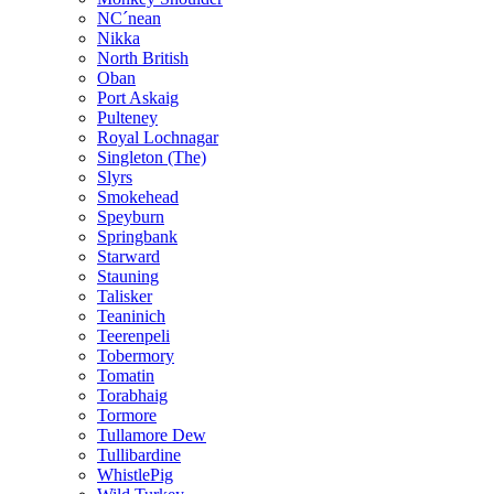
NC´nean
Nikka
North British
Oban
Port Askaig
Pulteney
Royal Lochnagar
Singleton (The)
Slyrs
Smokehead
Speyburn
Springbank
Starward
Stauning
Talisker
Teaninich
Teerenpeli
Tobermory
Tomatin
Torabhaig
Tormore
Tullamore Dew
Tullibardine
WhistlePig