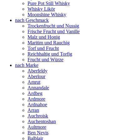
Pure Pot Still Whisky
Whisky Likör
Moonshine Whisky
nach Geschmack
Trockenfrucht und Nussig
Frische Frucht und Vanille
Malz und Honig
Maritim und Rauchig
Torf und Frucht
Reichhaltig und Torfig
Frucht und Würze
nach Marke
Aberfeldy
Aberlour
Amrut
Annandale
Ardbeg
Ardmore
Ardnahoe
Arran
Auchroisk
Auchentoshan
Aultmore
Ben Nevis
Balblair