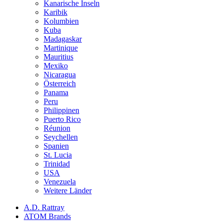
Kanarische Inseln
Karibik
Kolumbien
Kuba
Madagaskar
Martinique
Mauritius
Mexiko
Nicaragua
Österreich
Panama
Peru
Philippinen
Puerto Rico
Réunion
Seychellen
Spanien
St. Lucia
Trinidad
USA
Venezuela
Weitere Länder
A.D. Rattray
ATOM Brands