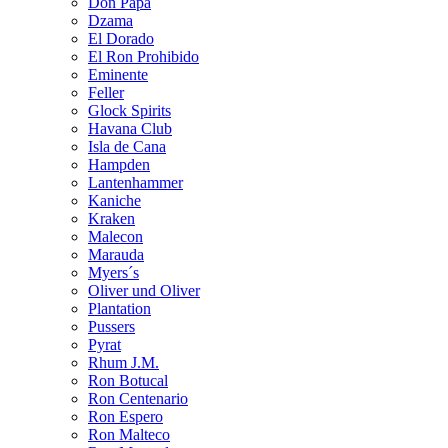
Don Papa
Dzama
El Dorado
El Ron Prohibido
Eminente
Feller
Glock Spirits
Havana Club
Isla de Cana
Hampden
Lantenhammer
Kaniche
Kraken
Malecon
Marauda
Myers´s
Oliver und Oliver
Plantation
Pussers
Pyrat
Rhum J.M.
Ron Botucal
Ron Centenario
Ron Espero
Ron Malteco