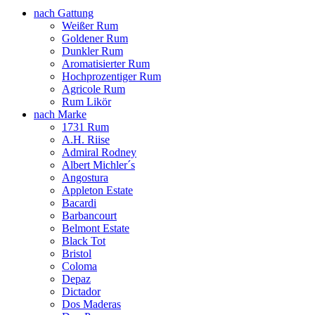
nach Gattung
Weißer Rum
Goldener Rum
Dunkler Rum
Aromatisierter Rum
Hochprozentiger Rum
Agricole Rum
Rum Likör
nach Marke
1731 Rum
A.H. Riise
Admiral Rodney
Albert Michler´s
Angostura
Appleton Estate
Bacardi
Barbancourt
Belmont Estate
Black Tot
Bristol
Coloma
Depaz
Dictador
Dos Maderas