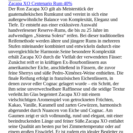
Zacapa XO Centenario Rum 40%
Der Ron Zacapa XO gilt als Meisterstück der
guatemaltekischen Rumkunst und vereint in sich eine
außergewöhnliche Balance von Komplexität, Eleganz und
Tiefe. Er entsteht aus einer exklusiven Auswahl
handverlesener Reserve-Rums, die bis zu 25 Jahre im
aufwendigen „Sistema Solera“ reifen. Bei dieser traditionellen
Reifemethode werden ältere und jüngere Rums in mehreren
Stufen miteinander kombiniert und entwickeln dadurch eine
unvergleichliche Harmonie.Seine besondere Komplexität
erhält Zacapa XO durch die Vielfalt der verwendeten Fässer:
Zunächst reift er in kräftigen Ex-Bourbonfässern aus
amerikanischer Eiche, anschließend in Fässern, die zuvor
feine Sherrys und süße Pedro-Ximénez-Weine enthielten. Die
finale Reifung erfolgt in französischen Eichenfässern, in
denen zuvor edler Cognac gelagert wurde – ein Schritt, der
ihm seine unverwechselbare Raffinesse und die seidige Textur
verleiht.Im Glas begeistert Zacapa XO mit einem
vielschichtigen Aromenspiel von getrockneten Früchten,
Kakao, Vanille, Karamell und zarten Gewürzen, harmonisch
abgerundet durch Nuancen von Eiche und Cognac. Am
Gaumen zeigt er sich vollmundig, rund und elegant, mit einer
beeindruckenden Länge und feiner Süße.Zacapa XO entfaltet
seine Qualität am besten pur bei Zimmertemperatur oder auf
einem großen Eiswürfel. Er ist zudem ein idealer Begleiter zu