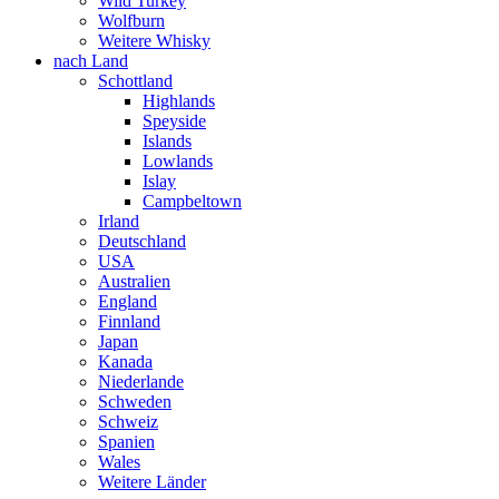
Wild Turkey
Wolfburn
Weitere Whisky
nach Land
Schottland
Highlands
Speyside
Islands
Lowlands
Islay
Campbeltown
Irland
Deutschland
USA
Australien
England
Finnland
Japan
Kanada
Niederlande
Schweden
Schweiz
Spanien
Wales
Weitere Länder