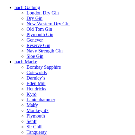
nach Gattung
London Dry Gin
Dry Gin
New Western Dry Gin
Old Tom Gin
Plymouth Gin
Genever
Reserve Gin
Navy Strength Gin
Sloe Gin
nach Marke
Bombay Sapphire
Cotswolds
Darnley´s
Eden Mill
Hendricks
Kyrö
Lantenhammer
Malfy
Monkey 47
Plymouth
Senft
Sir Chill
Tanqueray