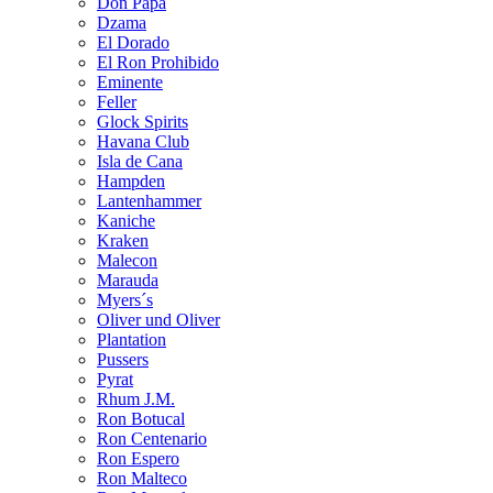
Don Papa
Dzama
El Dorado
El Ron Prohibido
Eminente
Feller
Glock Spirits
Havana Club
Isla de Cana
Hampden
Lantenhammer
Kaniche
Kraken
Malecon
Marauda
Myers´s
Oliver und Oliver
Plantation
Pussers
Pyrat
Rhum J.M.
Ron Botucal
Ron Centenario
Ron Espero
Ron Malteco