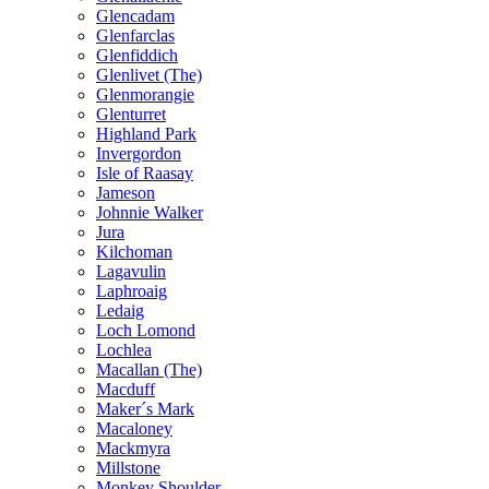
Glencadam
Glenfarclas
Glenfiddich
Glenlivet (The)
Glenmorangie
Glenturret
Highland Park
Invergordon
Isle of Raasay
Jameson
Johnnie Walker
Jura
Kilchoman
Lagavulin
Laphroaig
Ledaig
Loch Lomond
Lochlea
Macallan (The)
Macduff
Maker´s Mark
Macaloney
Mackmyra
Millstone
Monkey Shoulder