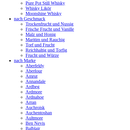
Pure Pot Still Whisky
Whisky Likör
Moonshine Whisky
nach Geschmack
Trockenfrucht und Nussig
Frische Frucht und Vanille
Malz und Honig
Maritim und Rauchig
Torf und Frucht
Reichhaltig und Torfig
Frucht und Würze
nach Marke
Aberfeldy
Aberlour
Amrut
Annandale
Ardbeg
Ardmore
Ardnahoe
Arran
Auchroisk
Auchentoshan
Aultmore
Ben Nevis
Balblair