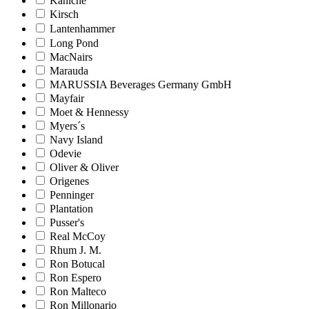
Kaniche
Kirsch
Lantenhammer
Long Pond
MacNairs
Marauda
MARUSSIA Beverages Germany GmbH
Mayfair
Moet & Hennessy
Myers´s
Navy Island
Odevie
Oliver & Oliver
Origenes
Penninger
Plantation
Pusser's
Real McCoy
Rhum J. M.
Ron Botucal
Ron Espero
Ron Malteco
Ron Millonario