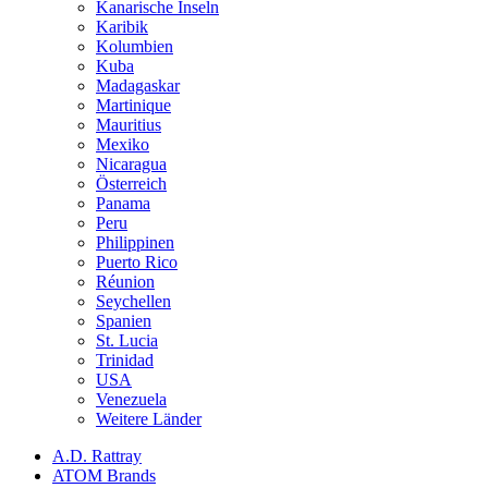
Kanarische Inseln
Karibik
Kolumbien
Kuba
Madagaskar
Martinique
Mauritius
Mexiko
Nicaragua
Österreich
Panama
Peru
Philippinen
Puerto Rico
Réunion
Seychellen
Spanien
St. Lucia
Trinidad
USA
Venezuela
Weitere Länder
A.D. Rattray
ATOM Brands