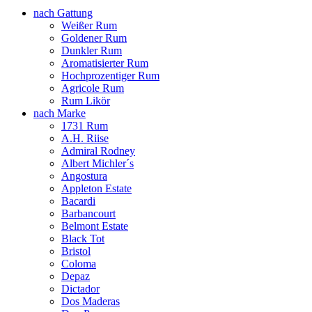
nach Gattung
Weißer Rum
Goldener Rum
Dunkler Rum
Aromatisierter Rum
Hochprozentiger Rum
Agricole Rum
Rum Likör
nach Marke
1731 Rum
A.H. Riise
Admiral Rodney
Albert Michler´s
Angostura
Appleton Estate
Bacardi
Barbancourt
Belmont Estate
Black Tot
Bristol
Coloma
Depaz
Dictador
Dos Maderas