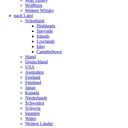
Wild Turkey
Wolfburn
Weitere Whisky
nach Land
Schottland
Highlands
Speyside
Islands
Lowlands
Islay
Campbeltown
Irland
Deutschland
USA
Australien
England
Finnland
Japan
Kanada
Niederlande
Schweden
Schweiz
Spanien
Wales
Weitere Länder