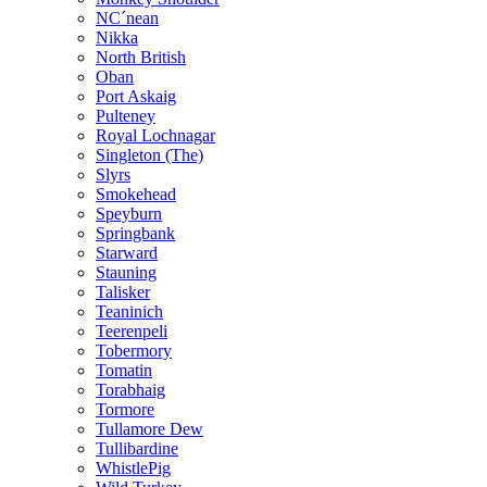
NC´nean
Nikka
North British
Oban
Port Askaig
Pulteney
Royal Lochnagar
Singleton (The)
Slyrs
Smokehead
Speyburn
Springbank
Starward
Stauning
Talisker
Teaninich
Teerenpeli
Tobermory
Tomatin
Torabhaig
Tormore
Tullamore Dew
Tullibardine
WhistlePig