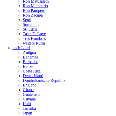
Ron Matusalem
Ron Millonario
Ron Pampero
Ron Zacapa
Senft
Summum
St. Lucia
Taste DeLuxe
Tres Hombres
weitere Rums
nach Land
Antigua
Bahamas
Barbados
Belize
Costa Rica
Deutschland
Dominikanische Republik
England
Ghana
Guatemala
Guyana
Haiti
Jamaika
Japan