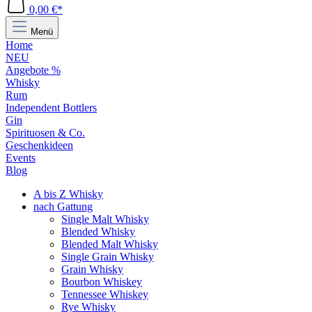
0,00 €*
Menü
Home
NEU
Angebote %
Whisky
Rum
Independent Bottlers
Gin
Spirituosen & Co.
Geschenkideen
Events
Blog
A bis Z Whisky
nach Gattung
Single Malt Whisky
Blended Whisky
Blended Malt Whisky
Single Grain Whisky
Grain Whisky
Bourbon Whiskey
Tennessee Whiskey
Rye Whisky