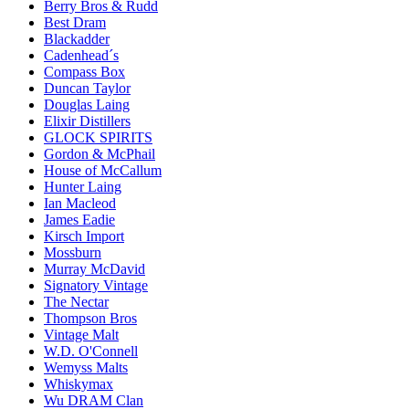
Berry Bros & Rudd
Best Dram
Blackadder
Cadenhead´s
Compass Box
Duncan Taylor
Douglas Laing
Elixir Distillers
GLOCK SPIRITS
Gordon & McPhail
House of McCallum
Hunter Laing
Ian Macleod
James Eadie
Kirsch Import
Mossburn
Murray McDavid
Signatory Vintage
The Nectar
Thompson Bros
Vintage Malt
W.D. O'Connell
Wemyss Malts
Whiskymax
Wu DRAM Clan