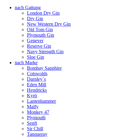
nach Gattung
London Dry Gin
Dry Gin
New Western Dry Gin
Old Tom Gin
Plymouth Gin
Genever
Reserve Gin
Navy Strength Gin
Sloe Gin
nach Marke
Bombay Sapphire
Cotswolds
Darnley´s
Eden Mill
Hendricks
Kyrö
Lantenhammer
Malfy
Monkey 47
Plymouth
Senft
Sir Chill
Tanqueray