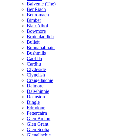
Balvenie (The)
BenRiach
Benromach
Bimber
Blair Athol
Bowmore
Bruichladdich
Bulleit
Bunnahabhain
Bushmills
Caol Ila
Cardhu
Clydeside
Clynelish
Craigellaichie
Dalmore
Dalwhinnie
Deanston
Dingle
Edradour
Fettercairn
Glen Breton
Glen Grant
Glen Scotia
Glenallachie