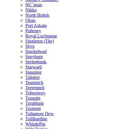
NC´nean
Nikka
North British
Oban
Port Askaig
Pulteney
Royal Lochnagar
Singleton (The)
Slyrs
Smokehead
Speyburn
Springbank
Starward
Stauning
Talisker
Teaninich
Teerenpeli
Tobermory
Tomatin
Torabhaig
Tormore
Tullamore Dew
Tullibardine
WhistlePig