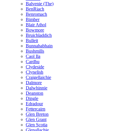
Balvenie (The)
BenRiach
Benromach
Bimber
Blair Athol
Bowmore
Bruichladdich
Bulleit
Bunnahabhain
Bushmills
Caol Ila
Cardhu
Clydeside
Clynelish
Craigellaichie
Dalmore
Dalwhinnie
Deanston
Dingle
Edradour
Fettercairn
Glen Breton
Glen Grant
Glen Scotia
Glenallachie