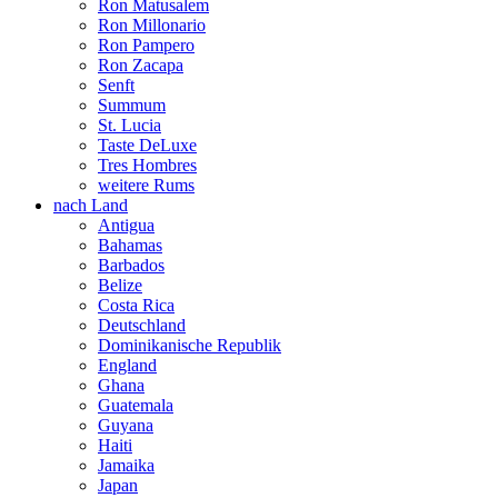
Ron Matusalem
Ron Millonario
Ron Pampero
Ron Zacapa
Senft
Summum
St. Lucia
Taste DeLuxe
Tres Hombres
weitere Rums
nach Land
Antigua
Bahamas
Barbados
Belize
Costa Rica
Deutschland
Dominikanische Republik
England
Ghana
Guatemala
Guyana
Haiti
Jamaika
Japan