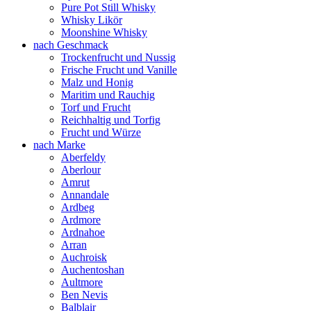
Pure Pot Still Whisky
Whisky Likör
Moonshine Whisky
nach Geschmack
Trockenfrucht und Nussig
Frische Frucht und Vanille
Malz und Honig
Maritim und Rauchig
Torf und Frucht
Reichhaltig und Torfig
Frucht und Würze
nach Marke
Aberfeldy
Aberlour
Amrut
Annandale
Ardbeg
Ardmore
Ardnahoe
Arran
Auchroisk
Auchentoshan
Aultmore
Ben Nevis
Balblair