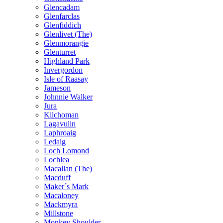
Glencadam
Glenfarclas
Glenfiddich
Glenlivet (The)
Glenmorangie
Glenturret
Highland Park
Invergordon
Isle of Raasay
Jameson
Johnnie Walker
Jura
Kilchoman
Lagavulin
Laphroaig
Ledaig
Loch Lomond
Lochlea
Macallan (The)
Macduff
Maker´s Mark
Macaloney
Mackmyra
Millstone
Monkey Shoulder