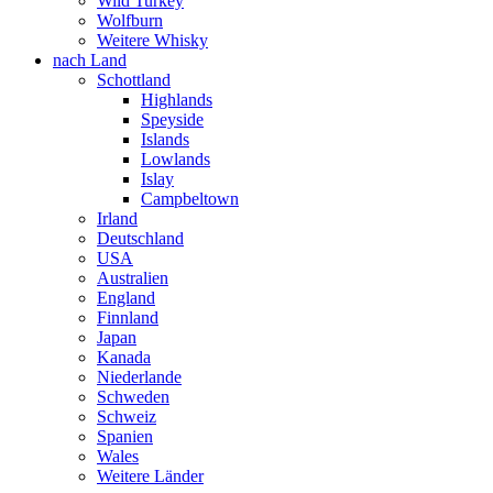
Wild Turkey
Wolfburn
Weitere Whisky
nach Land
Schottland
Highlands
Speyside
Islands
Lowlands
Islay
Campbeltown
Irland
Deutschland
USA
Australien
England
Finnland
Japan
Kanada
Niederlande
Schweden
Schweiz
Spanien
Wales
Weitere Länder