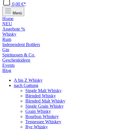
0,00 €*
Menü
Home
NEU
Angebote %
Whisky
Rum
Independent Bottlers
Gin
Spirituosen & Co.
Geschenkideen
Events
Blog
A bis Z Whisky
nach Gattung
Single Malt Whisky
Blended Whisky
Blended Malt Whisky
Single Grain Whisky
Grain Whisky
Bourbon Whiskey
Tennessee Whiskey
Rye Whisky