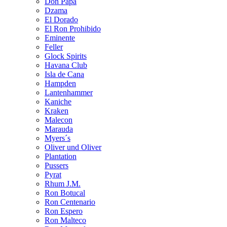
Don Papa
Dzama
El Dorado
El Ron Prohibido
Eminente
Feller
Glock Spirits
Havana Club
Isla de Cana
Hampden
Lantenhammer
Kaniche
Kraken
Malecon
Marauda
Myers´s
Oliver und Oliver
Plantation
Pussers
Pyrat
Rhum J.M.
Ron Botucal
Ron Centenario
Ron Espero
Ron Malteco