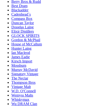
Berry Bros & Rudd
Best Dram
Blackadder
Cadenhead´s
Compass Box
Duncan Taylor
Douglas Laing
Elixir Distillers
GLOCK SPIRITS
Gordon & McPhail
House of McCallum
Hunter Laing
Ian Macleod
James Eadie
Kirsch Import
Mossburn
Murray McDavid
Signatory Vintage
The Nectar
Thompson Bros
Vintage Malt
W.D. O'Connell
Wemyss Malts
Whiskymax
Wu DRAM Clan