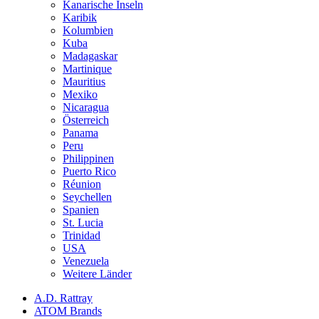
Kanarische Inseln
Karibik
Kolumbien
Kuba
Madagaskar
Martinique
Mauritius
Mexiko
Nicaragua
Österreich
Panama
Peru
Philippinen
Puerto Rico
Réunion
Seychellen
Spanien
St. Lucia
Trinidad
USA
Venezuela
Weitere Länder
A.D. Rattray
ATOM Brands