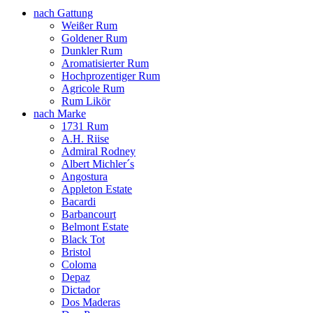
nach Gattung
Weißer Rum
Goldener Rum
Dunkler Rum
Aromatisierter Rum
Hochprozentiger Rum
Agricole Rum
Rum Likör
nach Marke
1731 Rum
A.H. Riise
Admiral Rodney
Albert Michler´s
Angostura
Appleton Estate
Bacardi
Barbancourt
Belmont Estate
Black Tot
Bristol
Coloma
Depaz
Dictador
Dos Maderas