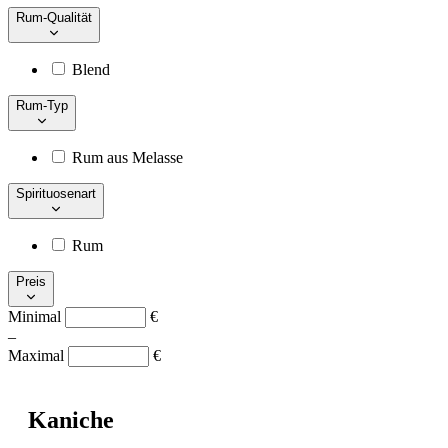
Rum-Qualität
Blend
Rum-Typ
Rum aus Melasse
Spirituosenart
Rum
Preis
Minimal
€
–
Maximal
€
Kaniche