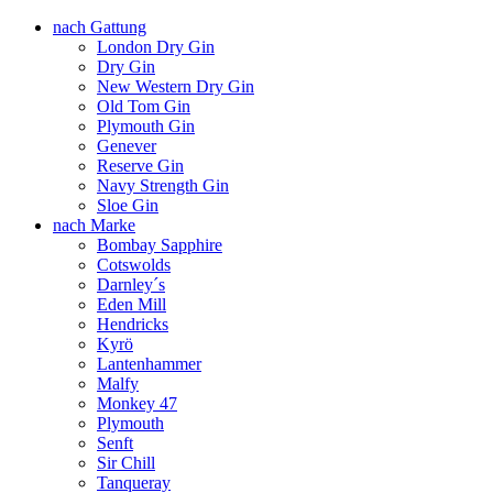
nach Gattung
London Dry Gin
Dry Gin
New Western Dry Gin
Old Tom Gin
Plymouth Gin
Genever
Reserve Gin
Navy Strength Gin
Sloe Gin
nach Marke
Bombay Sapphire
Cotswolds
Darnley´s
Eden Mill
Hendricks
Kyrö
Lantenhammer
Malfy
Monkey 47
Plymouth
Senft
Sir Chill
Tanqueray