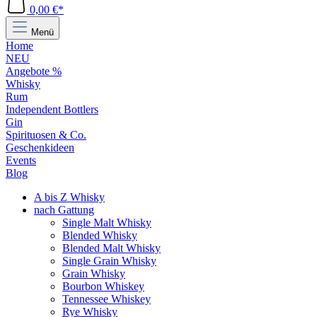
0,00 €*
Menü
Home
NEU
Angebote %
Whisky
Rum
Independent Bottlers
Gin
Spirituosen & Co.
Geschenkideen
Events
Blog
A bis Z Whisky
nach Gattung
Single Malt Whisky
Blended Whisky
Blended Malt Whisky
Single Grain Whisky
Grain Whisky
Bourbon Whiskey
Tennessee Whiskey
Rye Whisky