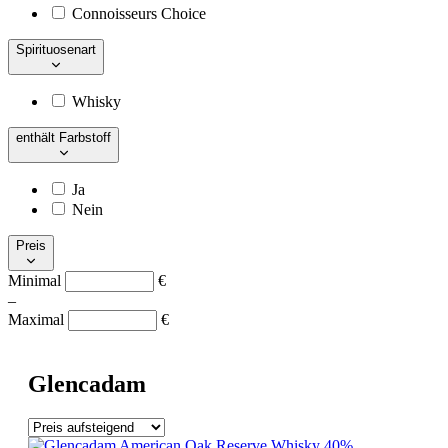
Connoisseurs Choice
Spirituosenart
Whisky
enthält Farbstoff
Ja
Nein
Preis
Minimal
€
–
Maximal
€
Glencadam