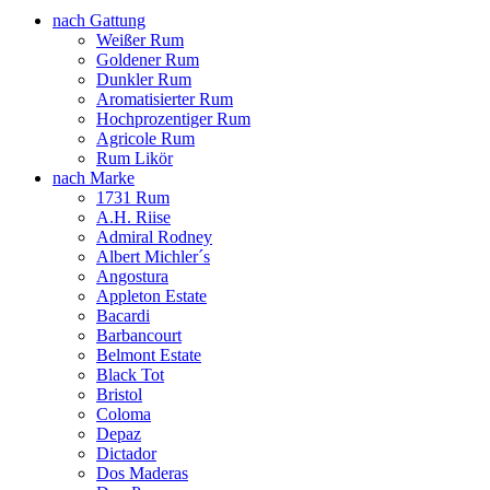
nach Gattung
Weißer Rum
Goldener Rum
Dunkler Rum
Aromatisierter Rum
Hochprozentiger Rum
Agricole Rum
Rum Likör
nach Marke
1731 Rum
A.H. Riise
Admiral Rodney
Albert Michler´s
Angostura
Appleton Estate
Bacardi
Barbancourt
Belmont Estate
Black Tot
Bristol
Coloma
Depaz
Dictador
Dos Maderas