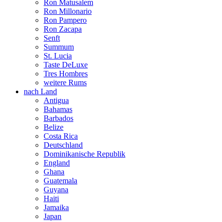
Ron Matusalem
Ron Millonario
Ron Pampero
Ron Zacapa
Senft
Summum
St. Lucia
Taste DeLuxe
Tres Hombres
weitere Rums
nach Land
Antigua
Bahamas
Barbados
Belize
Costa Rica
Deutschland
Dominikanische Republik
England
Ghana
Guatemala
Guyana
Haiti
Jamaika
Japan