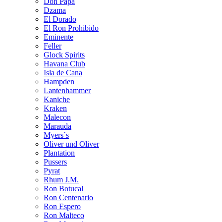
Don Papa
Dzama
El Dorado
El Ron Prohibido
Eminente
Feller
Glock Spirits
Havana Club
Isla de Cana
Hampden
Lantenhammer
Kaniche
Kraken
Malecon
Marauda
Myers´s
Oliver und Oliver
Plantation
Pussers
Pyrat
Rhum J.M.
Ron Botucal
Ron Centenario
Ron Espero
Ron Malteco