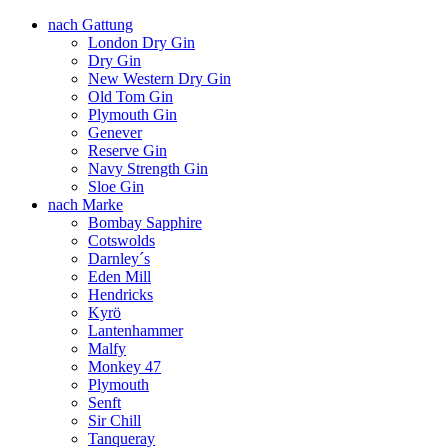
nach Gattung
London Dry Gin
Dry Gin
New Western Dry Gin
Old Tom Gin
Plymouth Gin
Genever
Reserve Gin
Navy Strength Gin
Sloe Gin
nach Marke
Bombay Sapphire
Cotswolds
Darnley´s
Eden Mill
Hendricks
Kyrö
Lantenhammer
Malfy
Monkey 47
Plymouth
Senft
Sir Chill
Tanqueray