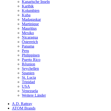
Kanarische Inseln
Karibik
Kolumbien
Kuba
Madagaskar
Martinique
Mauritius
Mexiko
Nicaragua
Österreich
Panama
Peru
Philippinen
Puerto Rico
Réunion
Seychellen
Spanien
St. Lucia
Trinidad
USA
Venezuela
Weitere Länder
A.D. Rattray
ATOM Brands