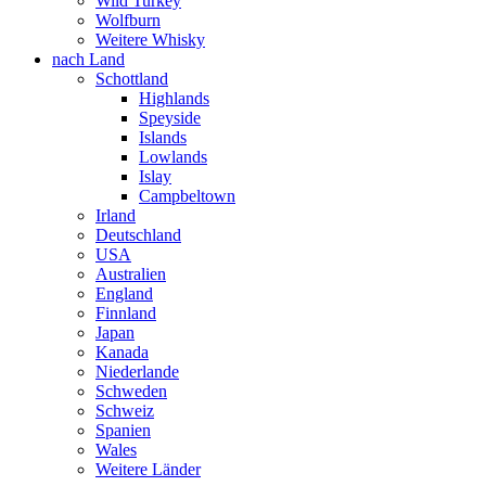
Wild Turkey
Wolfburn
Weitere Whisky
nach Land
Schottland
Highlands
Speyside
Islands
Lowlands
Islay
Campbeltown
Irland
Deutschland
USA
Australien
England
Finnland
Japan
Kanada
Niederlande
Schweden
Schweiz
Spanien
Wales
Weitere Länder