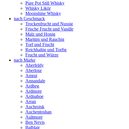
Pure Pot Still Whisky
Whisky Likör
Moonshine Whisky
nach Geschmack
Trockenfrucht und Nussig
Frische Frucht und Vanille
Malz und Honig
Maritim und Rauchig
Torf und Frucht
Reichhaltig und Torfig
Frucht und Würze
nach Marke
Aberfeldy
Aberlour
Amrut
Annandale
Ardbeg
Ardmore
Ardnahoe
Arran
Auchroisk
Auchentoshan
Aultmore
Ben Nevis
Balblair