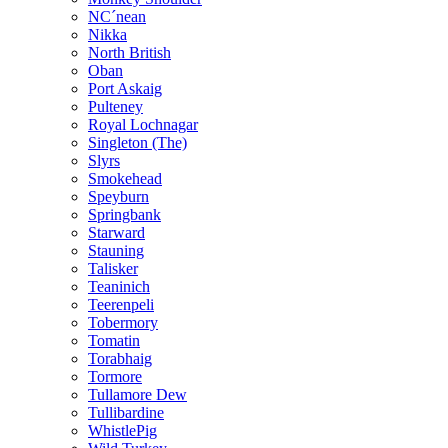
NC´nean
Nikka
North British
Oban
Port Askaig
Pulteney
Royal Lochnagar
Singleton (The)
Slyrs
Smokehead
Speyburn
Springbank
Starward
Stauning
Talisker
Teaninich
Teerenpeli
Tobermory
Tomatin
Torabhaig
Tormore
Tullamore Dew
Tullibardine
WhistlePig