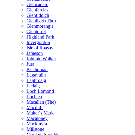
Glencadam
Glenfarclas
Glenfiddich
Glenlivet (The)
Glenmorangie
Glenturret
Highland Park
Invergordon
Isle of Raasay
Jameson
Johnnie Walker
Jura
Kilchoman
Lagavulin
Laphroaig
Ledaig
Loch Lomond
Lochlea
Macallan (The)
Macduff
Maker´s Mark
Macaloney
Mackmyra
Millstone
Monkey Shoulder