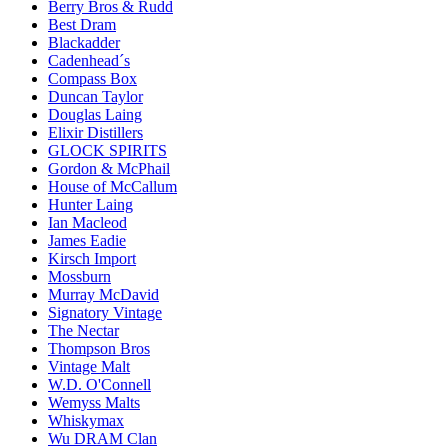
Berry Bros & Rudd
Best Dram
Blackadder
Cadenhead´s
Compass Box
Duncan Taylor
Douglas Laing
Elixir Distillers
GLOCK SPIRITS
Gordon & McPhail
House of McCallum
Hunter Laing
Ian Macleod
James Eadie
Kirsch Import
Mossburn
Murray McDavid
Signatory Vintage
The Nectar
Thompson Bros
Vintage Malt
W.D. O'Connell
Wemyss Malts
Whiskymax
Wu DRAM Clan