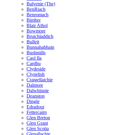
Balvenie (The)
BenRiach
Benromach
Bimber
Blair Athol
Bowmore
Bruichladdich
Bulleit
Bunnahabhain
Bushmills
Caol Ila
Cardhu
Clydeside
Clynelish
Craigellaichie
Dalmore
Dalwhinnie
Deanston
Dingle
Edradour
Fettercairn
Glen Breton
Glen Grant
Glen Scotia
Glenallachie