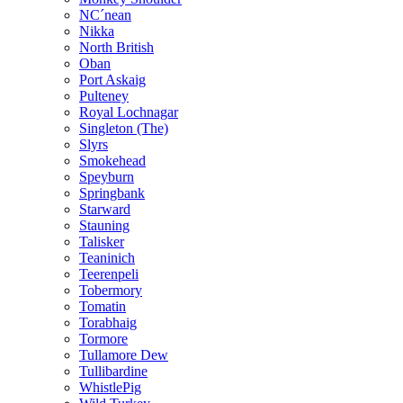
NC´nean
Nikka
North British
Oban
Port Askaig
Pulteney
Royal Lochnagar
Singleton (The)
Slyrs
Smokehead
Speyburn
Springbank
Starward
Stauning
Talisker
Teaninich
Teerenpeli
Tobermory
Tomatin
Torabhaig
Tormore
Tullamore Dew
Tullibardine
WhistlePig