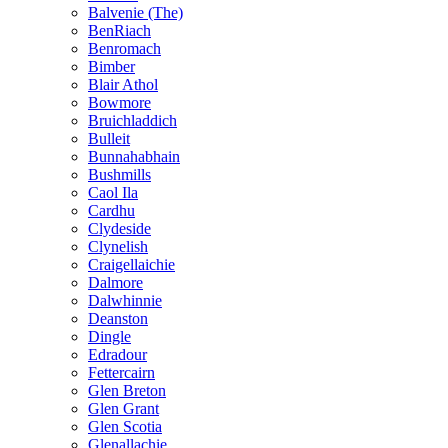
Balvenie (The)
BenRiach
Benromach
Bimber
Blair Athol
Bowmore
Bruichladdich
Bulleit
Bunnahabhain
Bushmills
Caol Ila
Cardhu
Clydeside
Clynelish
Craigellaichie
Dalmore
Dalwhinnie
Deanston
Dingle
Edradour
Fettercairn
Glen Breton
Glen Grant
Glen Scotia
Glenallachie