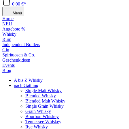
0,00 €*
Menü
Home
NEU
Angebote %
Whisky
Rum
Independent Bottlers
Gin
Spirituosen & Co.
Geschenkideen
Events
Blog
A bis Z Whisky
nach Gattung
Single Malt Whisky
Blended Whisky
Blended Malt Whisky
Single Grain Whisky
Grain Whisky
Bourbon Whiskey
Tennessee Whiskey
Rye Whisky