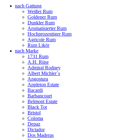
nach Gattung
Weißer Rum
Goldener Rum
Dunkler Rum
Aromatisierter Rum
Hochprozentiger Rum
Agricole Rum
Rum Likör
nach Marke
1731 Rum
A.H. Riise
Admiral Rodney
Albert Michler´s
Angostura
Appleton Estate
Bacardi
Barbancourt
Belmont Estate
Black Tot
Bristol
Coloma
Depaz
Dictador
Dos Maderas