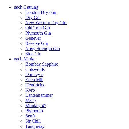
nach Gattung
London Dry Gin
Dry Gin
New Western Dry Gin
Old Tom Gin
Plymouth Gin
Genever
Reserve Gin
Navy Strength Gin
Sloe Gin
nach Marke
Bombay Sapphire
Cotswolds
Darnley´s
Eden Mill
Hendricks
Kyrö
Lantenhammer
Malfy
Monkey 47
Plymouth
Senft
Sir Chill
Tanqueray