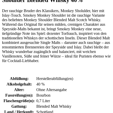
Shoulder Blended Whisky 40% "
Der rauchige Bruder des Klassikers, Monkey Sholulder, hier mit
Islay-Touch. Smokey Monkey Shoulder ist die rauchige Variante
des beliebten Monkey Shoulder Blended Malt Scotch Whisky.
Während das Original für seinen milden, cremigen Charakter aus
Speyside-Malts bekannt ist, bringt Smokey Monkey eine neue,
tiefgründige Note ins Spiel: dezenter Torfrauch, inspiriert von den
traditionellen Whiskys der schottischen Inseln. Dieser Blended Malt
kombiniert ausgesuchte Single Malts – darunter auch rauchige – aus
renommierten Brennereien der Speyside und Islay. Dabei bleibt der
Whisky wunderbar zugänglich und balanciert, mit weichen
Vanillenoten, Süße und feiner Würze – ideal für Puristen ebenso wie
für Cocktail-Liebhaber.
Abfüllung:
Herstellerabfüllung(en)
Alkoholgehalt:
40 %
Alter:
Ohne Altersangabe
Fassreifung(en):
Bourbon
Flaschengröße(n):
0,7 Liter
Gattung:
Blended Malt Whisky
Land / Herkunft:
Schottland