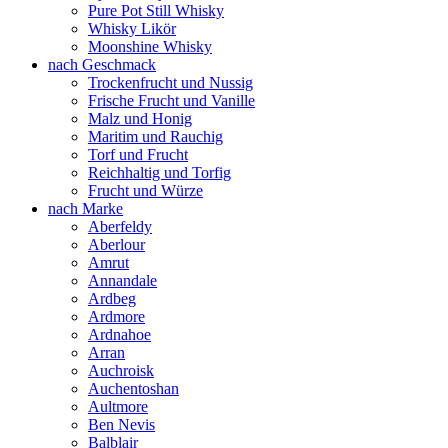
Pure Pot Still Whisky
Whisky Likör
Moonshine Whisky
nach Geschmack
Trockenfrucht und Nussig
Frische Frucht und Vanille
Malz und Honig
Maritim und Rauchig
Torf und Frucht
Reichhaltig und Torfig
Frucht und Würze
nach Marke
Aberfeldy
Aberlour
Amrut
Annandale
Ardbeg
Ardmore
Ardnahoe
Arran
Auchroisk
Auchentoshan
Aultmore
Ben Nevis
Balblair