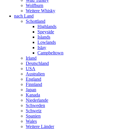
Wild Turkey
Wolfburn
Weitere Whisky
nach Land
Schottland
Highlands
Speyside
Islands
Lowlands
Islay
Campbeltown
Irland
Deutschland
USA
Australien
England
Finnland
Japan
Kanada
Niederlande
Schweden
Schweiz
Spanien
Wales
Weitere Länder