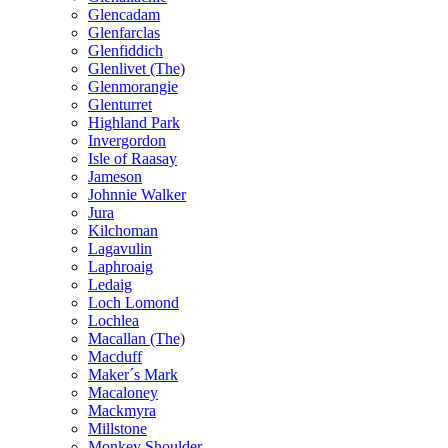
Glencadam
Glenfarclas
Glenfiddich
Glenlivet (The)
Glenmorangie
Glenturret
Highland Park
Invergordon
Isle of Raasay
Jameson
Johnnie Walker
Jura
Kilchoman
Lagavulin
Laphroaig
Ledaig
Loch Lomond
Lochlea
Macallan (The)
Macduff
Maker´s Mark
Macaloney
Mackmyra
Millstone
Monkey Shoulder