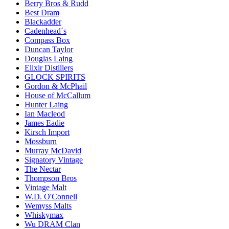
Berry Bros & Rudd
Best Dram
Blackadder
Cadenhead´s
Compass Box
Duncan Taylor
Douglas Laing
Elixir Distillers
GLOCK SPIRITS
Gordon & McPhail
House of McCallum
Hunter Laing
Ian Macleod
James Eadie
Kirsch Import
Mossburn
Murray McDavid
Signatory Vintage
The Nectar
Thompson Bros
Vintage Malt
W.D. O'Connell
Wemyss Malts
Whiskymax
Wu DRAM Clan