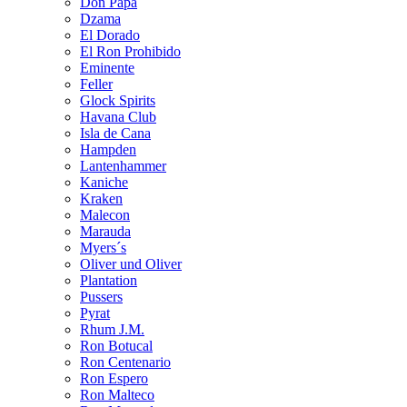
Don Papa
Dzama
El Dorado
El Ron Prohibido
Eminente
Feller
Glock Spirits
Havana Club
Isla de Cana
Hampden
Lantenhammer
Kaniche
Kraken
Malecon
Marauda
Myers´s
Oliver und Oliver
Plantation
Pussers
Pyrat
Rhum J.M.
Ron Botucal
Ron Centenario
Ron Espero
Ron Malteco