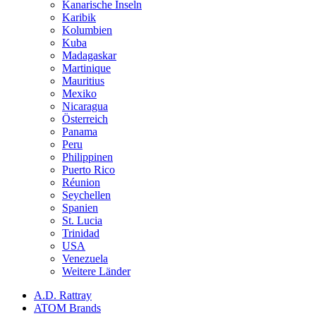
Kanarische Inseln
Karibik
Kolumbien
Kuba
Madagaskar
Martinique
Mauritius
Mexiko
Nicaragua
Österreich
Panama
Peru
Philippinen
Puerto Rico
Réunion
Seychellen
Spanien
St. Lucia
Trinidad
USA
Venezuela
Weitere Länder
A.D. Rattray
ATOM Brands