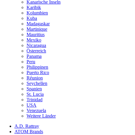
Kanarische Inseln
Karibik
Kolumbien
Kuba
Madagaskar
Martinique
Mauritius
Mexiko
Nicaragua
Österreich
Panama
Peru
Philippinen
Puerto Rico
Réunion
Seychellen
Spanien
St. Lucia
Trinidad
USA
Venezuela
Weitere Länder
A.D. Rattray
ATOM Brands