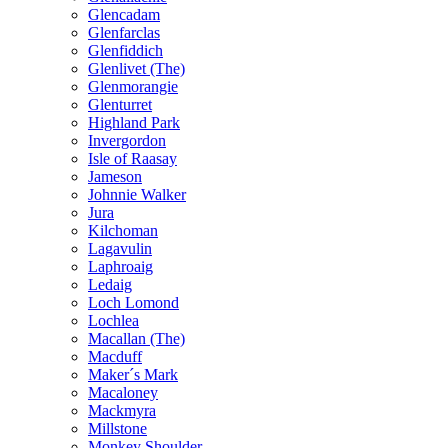
Glencadam
Glenfarclas
Glenfiddich
Glenlivet (The)
Glenmorangie
Glenturret
Highland Park
Invergordon
Isle of Raasay
Jameson
Johnnie Walker
Jura
Kilchoman
Lagavulin
Laphroaig
Ledaig
Loch Lomond
Lochlea
Macallan (The)
Macduff
Maker´s Mark
Macaloney
Mackmyra
Millstone
Monkey Shoulder