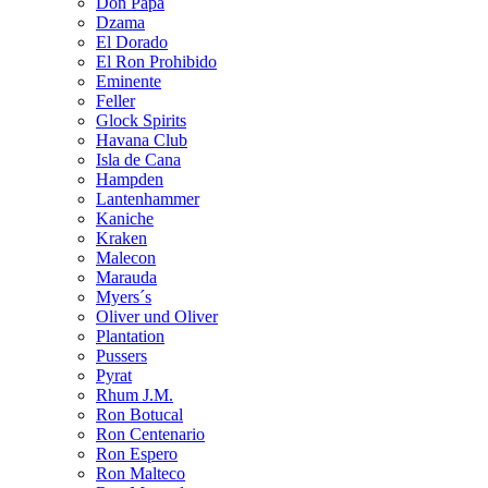
Don Papa
Dzama
El Dorado
El Ron Prohibido
Eminente
Feller
Glock Spirits
Havana Club
Isla de Cana
Hampden
Lantenhammer
Kaniche
Kraken
Malecon
Marauda
Myers´s
Oliver und Oliver
Plantation
Pussers
Pyrat
Rhum J.M.
Ron Botucal
Ron Centenario
Ron Espero
Ron Malteco