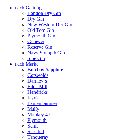
nach Gattung
London Dry Gin
Dry Gin
New Western Dry Gin
Old Tom Gin
Plymouth Gin
Genever
Reserve Gin
Navy Strength Gin
Sloe Gin
nach Marke
Bombay Sapphire
Cotswolds
Darnley´s
Eden Mill
Hendricks
Kyrö
Lantenhammer
Malfy
Monkey 47
Plymouth
Senft
Sir Chill
Tanqueray