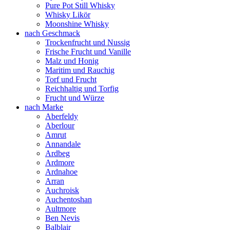
Pure Pot Still Whisky
Whisky Likör
Moonshine Whisky
nach Geschmack
Trockenfrucht und Nussig
Frische Frucht und Vanille
Malz und Honig
Maritim und Rauchig
Torf und Frucht
Reichhaltig und Torfig
Frucht und Würze
nach Marke
Aberfeldy
Aberlour
Amrut
Annandale
Ardbeg
Ardmore
Ardnahoe
Arran
Auchroisk
Auchentoshan
Aultmore
Ben Nevis
Balblair