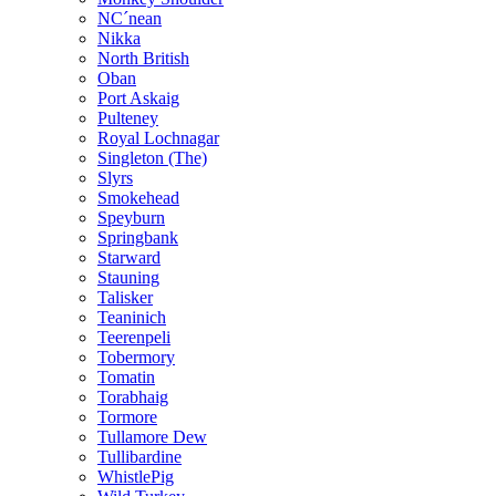
NC´nean
Nikka
North British
Oban
Port Askaig
Pulteney
Royal Lochnagar
Singleton (The)
Slyrs
Smokehead
Speyburn
Springbank
Starward
Stauning
Talisker
Teaninich
Teerenpeli
Tobermory
Tomatin
Torabhaig
Tormore
Tullamore Dew
Tullibardine
WhistlePig