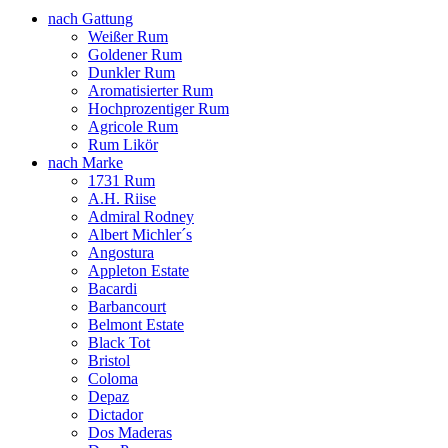
nach Gattung
Weißer Rum
Goldener Rum
Dunkler Rum
Aromatisierter Rum
Hochprozentiger Rum
Agricole Rum
Rum Likör
nach Marke
1731 Rum
A.H. Riise
Admiral Rodney
Albert Michler´s
Angostura
Appleton Estate
Bacardi
Barbancourt
Belmont Estate
Black Tot
Bristol
Coloma
Depaz
Dictador
Dos Maderas