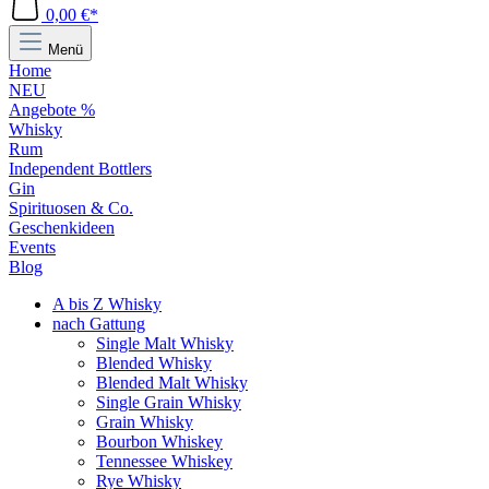
0,00 €*
Menü
Home
NEU
Angebote %
Whisky
Rum
Independent Bottlers
Gin
Spirituosen & Co.
Geschenkideen
Events
Blog
A bis Z Whisky
nach Gattung
Single Malt Whisky
Blended Whisky
Blended Malt Whisky
Single Grain Whisky
Grain Whisky
Bourbon Whiskey
Tennessee Whiskey
Rye Whisky