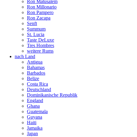
Ron Matusalem
Ron Millonario
Ron Pampero
Ron Zacapa
Senft
Summum
St. Lucia
Taste DeLuxe
Tres Hombres
weitere Rums
nach Land
Antigua
Bahamas
Barbados
Belize
Costa Rica
Deutschland
Dominikanische Republik
England
Ghana
Guatemala
Guyana
Haiti
Jamaika
Japan