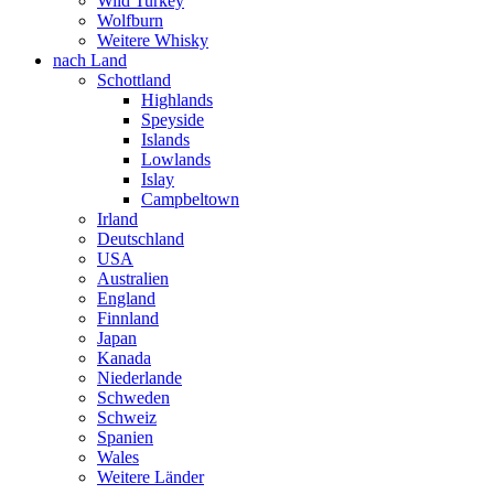
Wild Turkey
Wolfburn
Weitere Whisky
nach Land
Schottland
Highlands
Speyside
Islands
Lowlands
Islay
Campbeltown
Irland
Deutschland
USA
Australien
England
Finnland
Japan
Kanada
Niederlande
Schweden
Schweiz
Spanien
Wales
Weitere Länder