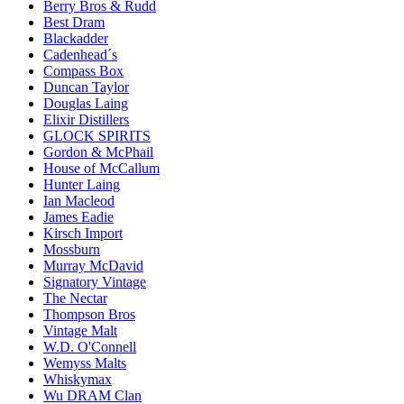
Berry Bros & Rudd
Best Dram
Blackadder
Cadenhead´s
Compass Box
Duncan Taylor
Douglas Laing
Elixir Distillers
GLOCK SPIRITS
Gordon & McPhail
House of McCallum
Hunter Laing
Ian Macleod
James Eadie
Kirsch Import
Mossburn
Murray McDavid
Signatory Vintage
The Nectar
Thompson Bros
Vintage Malt
W.D. O'Connell
Wemyss Malts
Whiskymax
Wu DRAM Clan