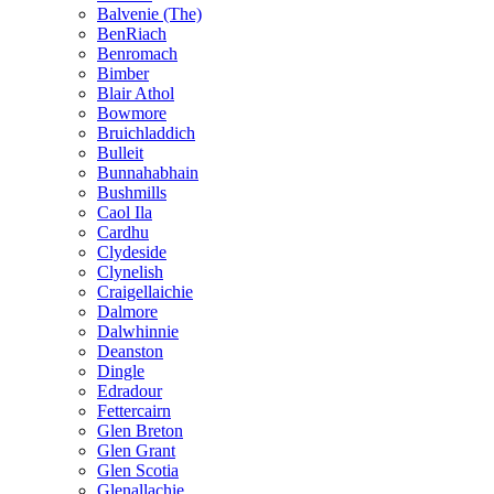
Balvenie (The)
BenRiach
Benromach
Bimber
Blair Athol
Bowmore
Bruichladdich
Bulleit
Bunnahabhain
Bushmills
Caol Ila
Cardhu
Clydeside
Clynelish
Craigellaichie
Dalmore
Dalwhinnie
Deanston
Dingle
Edradour
Fettercairn
Glen Breton
Glen Grant
Glen Scotia
Glenallachie