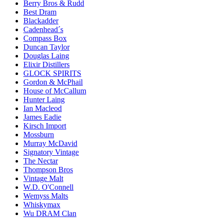
Berry Bros & Rudd
Best Dram
Blackadder
Cadenhead´s
Compass Box
Duncan Taylor
Douglas Laing
Elixir Distillers
GLOCK SPIRITS
Gordon & McPhail
House of McCallum
Hunter Laing
Ian Macleod
James Eadie
Kirsch Import
Mossburn
Murray McDavid
Signatory Vintage
The Nectar
Thompson Bros
Vintage Malt
W.D. O'Connell
Wemyss Malts
Whiskymax
Wu DRAM Clan