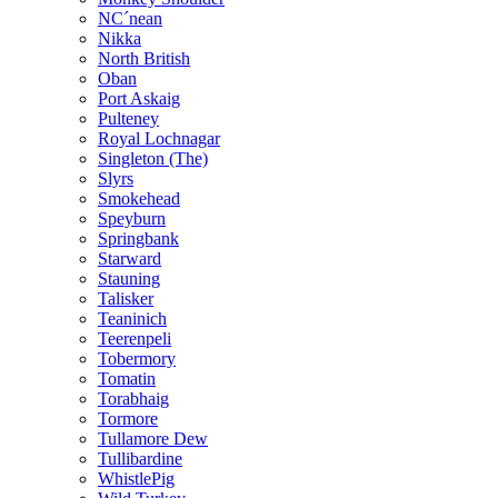
NC´nean
Nikka
North British
Oban
Port Askaig
Pulteney
Royal Lochnagar
Singleton (The)
Slyrs
Smokehead
Speyburn
Springbank
Starward
Stauning
Talisker
Teaninich
Teerenpeli
Tobermory
Tomatin
Torabhaig
Tormore
Tullamore Dew
Tullibardine
WhistlePig