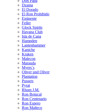
Don Papa
Dzama
El Dorado
El Ron Prohibido
Eminente
Feller
Glock Spirits
Havana Club
Isla de Cana
Hampden
Lantenhammer
Kaniche
Kraken
Malecon
Marauda
Myers´s
Oliver und Oliver
Plantation
Pussers
Pyrat
Rhum J.M.
Ron Botucal
Ron Centenario
Ron Espero
Ron Malteco