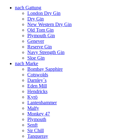
nach Gattung
London Dry Gin
Dry Gin
New Western Dry Gin
Old Tom Gin
Plymouth Gin
Genever
Reserve Gin
Navy Strength Gin
Sloe Gin
nach Marke
Bombay Sapphire
Cotswolds
Darnley´s
Eden Mill
Hendricks
Kyrö
Lantenhammer
Malfy
Monkey 47
Plymouth
Senft
Sir Chill
Tanqueray