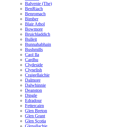
Balvenie (The)
BenRiach
Benromach
Bimber
Blair Athol
Bowmore
Bruichladdich
Bulleit
Bunnahabhain
Bushmills
Caol Ila
Cardhu
Clydeside
Clynelish
Craigellaichie
Dalmore
Dalwhinnie
Deanston
Dingle
Edradour
Fettercairn
Glen Breton
Glen Grant
Glen Scotia
Glenallachie