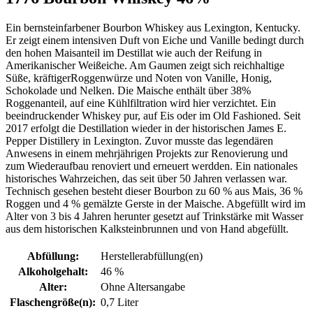
Ein bernsteinfarbener Bourbon Whiskey aus Lexington, Kentucky.
Er zeigt einem intensiven Duft von Eiche und Vanille bedingt durch
den hohen Maisanteil im Destillat wie auch der Reifung in
Amerikanischer Weißeiche. Am Gaumen zeigt sich reichhaltige
Süße, kräftigerRoggenwürze und Noten von Vanille, Honig,
Schokolade und Nelken. Die Maische enthält über 38%
Roggenanteil, auf eine Kühlfiltration wird hier verzichtet. Ein
beeindruckender Whiskey pur, auf Eis oder im Old Fashioned. Seit
2017 erfolgt die Destillation wieder in der historischen James E.
Pepper Distillery in Lexington. Zuvor musste das legendären
Anwesens in einem mehrjährigen Projekts zur Renovierung und
zum Wiederaufbau renoviert und erneuert werdden. Ein nationales
historisches Wahrzeichen, das seit über 50 Jahren verlassen war.
Technisch gesehen besteht dieser Bourbon zu 60 % aus Mais, 36 %
Roggen und 4 % gemälzte Gerste in der Maische. Abgefüllt wird im
Alter von 3 bis 4 Jahren herunter gesetzt auf Trinkstärke mit Wasser
aus dem historischen Kalksteinbrunnen und von Hand abgefüllt.
Abfüllung:
Herstellerabfüllung(en)
Alkoholgehalt:
46 %
Alter:
Ohne Altersangabe
Flaschengröße(n):
0,7 Liter