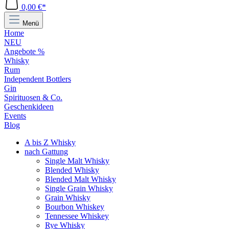
0,00 €*
Menü
Home
NEU
Angebote %
Whisky
Rum
Independent Bottlers
Gin
Spirituosen & Co.
Geschenkideen
Events
Blog
A bis Z Whisky
nach Gattung
Single Malt Whisky
Blended Whisky
Blended Malt Whisky
Single Grain Whisky
Grain Whisky
Bourbon Whiskey
Tennessee Whiskey
Rye Whisky