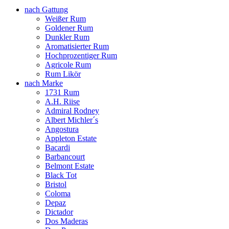
nach Gattung
Weißer Rum
Goldener Rum
Dunkler Rum
Aromatisierter Rum
Hochprozentiger Rum
Agricole Rum
Rum Likör
nach Marke
1731 Rum
A.H. Riise
Admiral Rodney
Albert Michler´s
Angostura
Appleton Estate
Bacardi
Barbancourt
Belmont Estate
Black Tot
Bristol
Coloma
Depaz
Dictador
Dos Maderas