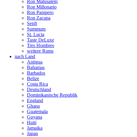
Ron Matusalem
Ron Millonario
Ron Pampero
Ron Zacapa
Senft
Summum
St. Lucia
Taste DeLuxe
Tres Hombres
weitere Rums
nach Land
Antigua
Bahamas
Barbados
Belize
Costa Rica
Deutschland
Dominikanische Republik
England
Ghana
Guatemala
Guyana
Haiti
Jamaika
Japan