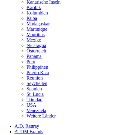
Kanarische Inseln
Karibik
Kolumbien
Kuba
Madagaskar
Martinique
Mauritius
Mexiko
Nicaragua
Österreich
Panama
Peru
Philippinen
Puerto Rico
Réunion
Seychellen
Spanien
St. Lucia
Trinidad
USA
Venezuela
Weitere Länder
A.D. Rattray
ATOM Brands