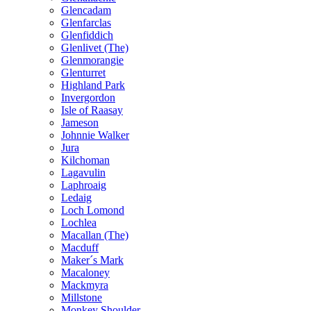
Glencadam
Glenfarclas
Glenfiddich
Glenlivet (The)
Glenmorangie
Glenturret
Highland Park
Invergordon
Isle of Raasay
Jameson
Johnnie Walker
Jura
Kilchoman
Lagavulin
Laphroaig
Ledaig
Loch Lomond
Lochlea
Macallan (The)
Macduff
Maker´s Mark
Macaloney
Mackmyra
Millstone
Monkey Shoulder