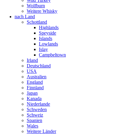
Wild Turkey
Wolfburn
Weitere Whisky
nach Land
Schottland
Highlands
Speyside
Islands
Lowlands
Islay
Campbeltown
Irland
Deutschland
USA
Australien
England
Finnland
Japan
Kanada
Niederlande
Schweden
Schweiz
Spanien
Wales
Weitere Länder