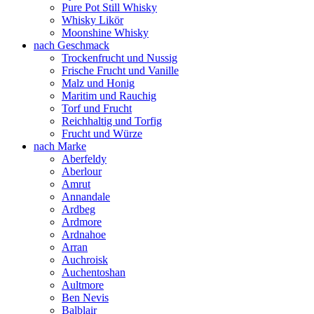
Pure Pot Still Whisky
Whisky Likör
Moonshine Whisky
nach Geschmack
Trockenfrucht und Nussig
Frische Frucht und Vanille
Malz und Honig
Maritim und Rauchig
Torf und Frucht
Reichhaltig und Torfig
Frucht und Würze
nach Marke
Aberfeldy
Aberlour
Amrut
Annandale
Ardbeg
Ardmore
Ardnahoe
Arran
Auchroisk
Auchentoshan
Aultmore
Ben Nevis
Balblair