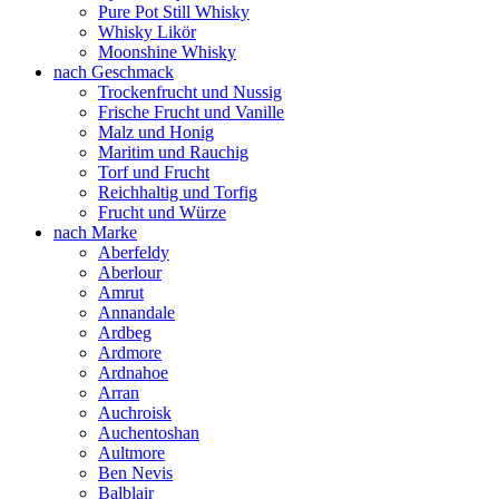
Pure Pot Still Whisky
Whisky Likör
Moonshine Whisky
nach Geschmack
Trockenfrucht und Nussig
Frische Frucht und Vanille
Malz und Honig
Maritim und Rauchig
Torf und Frucht
Reichhaltig und Torfig
Frucht und Würze
nach Marke
Aberfeldy
Aberlour
Amrut
Annandale
Ardbeg
Ardmore
Ardnahoe
Arran
Auchroisk
Auchentoshan
Aultmore
Ben Nevis
Balblair