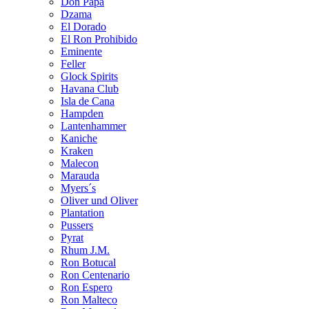
Don Papa
Dzama
El Dorado
El Ron Prohibido
Eminente
Feller
Glock Spirits
Havana Club
Isla de Cana
Hampden
Lantenhammer
Kaniche
Kraken
Malecon
Marauda
Myers´s
Oliver und Oliver
Plantation
Pussers
Pyrat
Rhum J.M.
Ron Botucal
Ron Centenario
Ron Espero
Ron Malteco