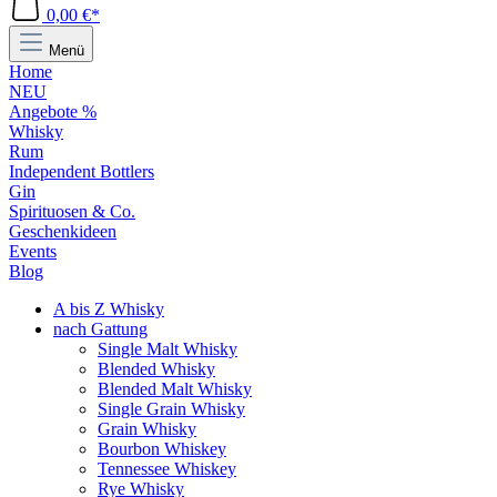
0,00 €*
Menü
Home
NEU
Angebote %
Whisky
Rum
Independent Bottlers
Gin
Spirituosen & Co.
Geschenkideen
Events
Blog
A bis Z Whisky
nach Gattung
Single Malt Whisky
Blended Whisky
Blended Malt Whisky
Single Grain Whisky
Grain Whisky
Bourbon Whiskey
Tennessee Whiskey
Rye Whisky