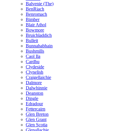
Balvenie (The)
BenRiach
Benromach
Bimber
Blair Athol
Bowmore
Bruichladdich
Bulleit
Bunnahabhain
Bushmills
Caol Ila
Cardhu
Clydeside
Clynelish
Craigellaichie
Dalmore
Dalwhinnie
Deanston
Dingle
Edradour
Fettercairn
Glen Breton
Glen Grant
Glen Scotia
Glenallachie