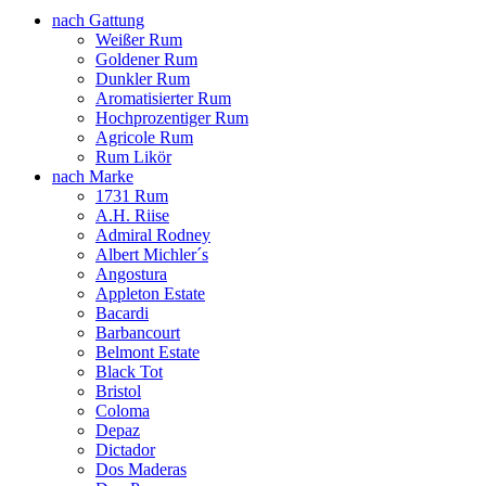
nach Gattung
Weißer Rum
Goldener Rum
Dunkler Rum
Aromatisierter Rum
Hochprozentiger Rum
Agricole Rum
Rum Likör
nach Marke
1731 Rum
A.H. Riise
Admiral Rodney
Albert Michler´s
Angostura
Appleton Estate
Bacardi
Barbancourt
Belmont Estate
Black Tot
Bristol
Coloma
Depaz
Dictador
Dos Maderas