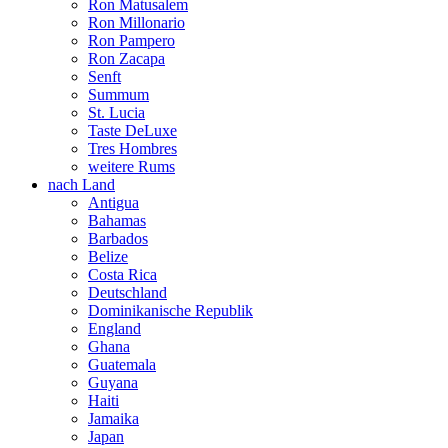
Ron Matusalem
Ron Millonario
Ron Pampero
Ron Zacapa
Senft
Summum
St. Lucia
Taste DeLuxe
Tres Hombres
weitere Rums
nach Land
Antigua
Bahamas
Barbados
Belize
Costa Rica
Deutschland
Dominikanische Republik
England
Ghana
Guatemala
Guyana
Haiti
Jamaika
Japan