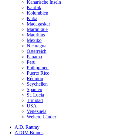
Kanarische Inseln
Karibik
Kolumbien
Kuba
Madagaskar
Martinique
Mauritius
Mexiko
Nicaragua
Österreich
Panama
Peru
Philippinen
Puerto Rico
Réunion
Seychellen
Spanien
St. Lucia
Trinidad
USA
Venezuela
Weitere Länder
A.D. Rattray
ATOM Brands