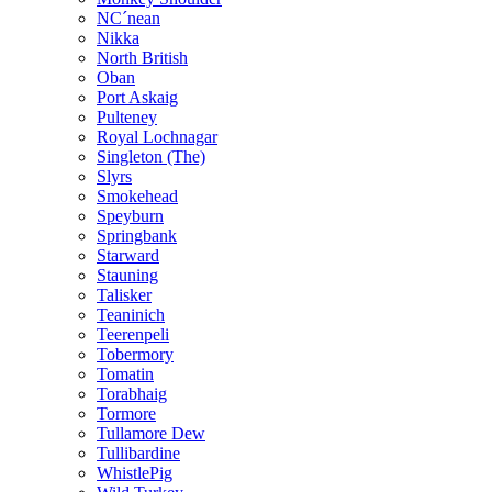
NC´nean
Nikka
North British
Oban
Port Askaig
Pulteney
Royal Lochnagar
Singleton (The)
Slyrs
Smokehead
Speyburn
Springbank
Starward
Stauning
Talisker
Teaninich
Teerenpeli
Tobermory
Tomatin
Torabhaig
Tormore
Tullamore Dew
Tullibardine
WhistlePig