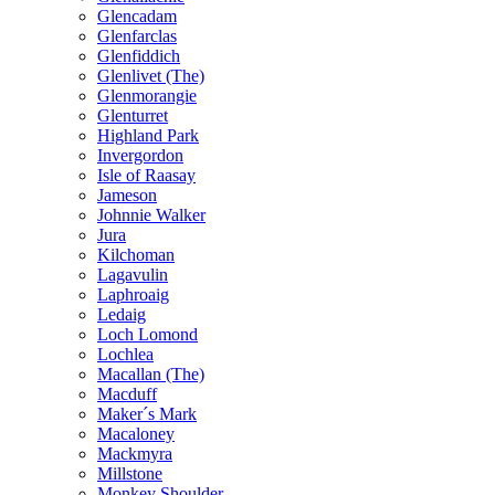
Glencadam
Glenfarclas
Glenfiddich
Glenlivet (The)
Glenmorangie
Glenturret
Highland Park
Invergordon
Isle of Raasay
Jameson
Johnnie Walker
Jura
Kilchoman
Lagavulin
Laphroaig
Ledaig
Loch Lomond
Lochlea
Macallan (The)
Macduff
Maker´s Mark
Macaloney
Mackmyra
Millstone
Monkey Shoulder