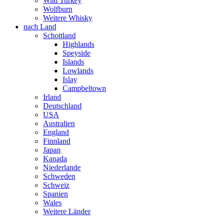
Wild Turkey
Wolfburn
Weitere Whisky
nach Land
Schottland
Highlands
Speyside
Islands
Lowlands
Islay
Campbeltown
Irland
Deutschland
USA
Australien
England
Finnland
Japan
Kanada
Niederlande
Schweden
Schweiz
Spanien
Wales
Weitere Länder