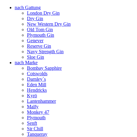
nach Gattung
London Dry Gin
Dry Gin
New Western Dry Gin
Old Tom Gin
Plymouth Gin
Genever
Reserve Gin
Navy Strength Gin
Sloe Gin
nach Marke
Bombay Sapphire
Cotswolds
Darnley´s
Eden Mill
Hendricks
Kyrö
Lantenhammer
Malfy
Monkey 47
Plymouth
Senft
Sir Chill
Tanqueray