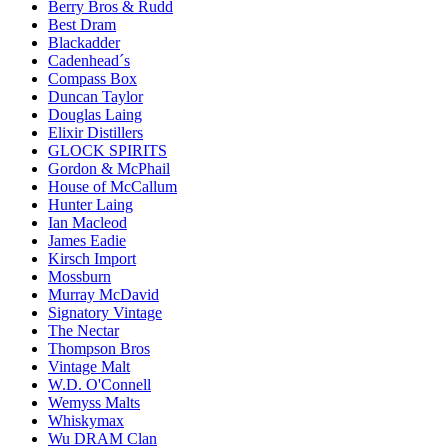
Berry Bros & Rudd
Best Dram
Blackadder
Cadenhead´s
Compass Box
Duncan Taylor
Douglas Laing
Elixir Distillers
GLOCK SPIRITS
Gordon & McPhail
House of McCallum
Hunter Laing
Ian Macleod
James Eadie
Kirsch Import
Mossburn
Murray McDavid
Signatory Vintage
The Nectar
Thompson Bros
Vintage Malt
W.D. O'Connell
Wemyss Malts
Whiskymax
Wu DRAM Clan