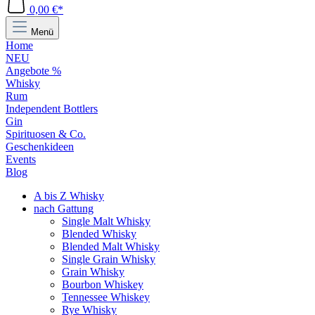
0,00 €*
Menü
Home
NEU
Angebote %
Whisky
Rum
Independent Bottlers
Gin
Spirituosen & Co.
Geschenkideen
Events
Blog
A bis Z Whisky
nach Gattung
Single Malt Whisky
Blended Whisky
Blended Malt Whisky
Single Grain Whisky
Grain Whisky
Bourbon Whiskey
Tennessee Whiskey
Rye Whisky