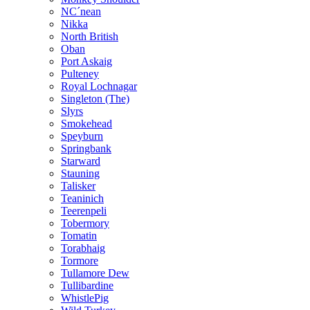
NC´nean
Nikka
North British
Oban
Port Askaig
Pulteney
Royal Lochnagar
Singleton (The)
Slyrs
Smokehead
Speyburn
Springbank
Starward
Stauning
Talisker
Teaninich
Teerenpeli
Tobermory
Tomatin
Torabhaig
Tormore
Tullamore Dew
Tullibardine
WhistlePig