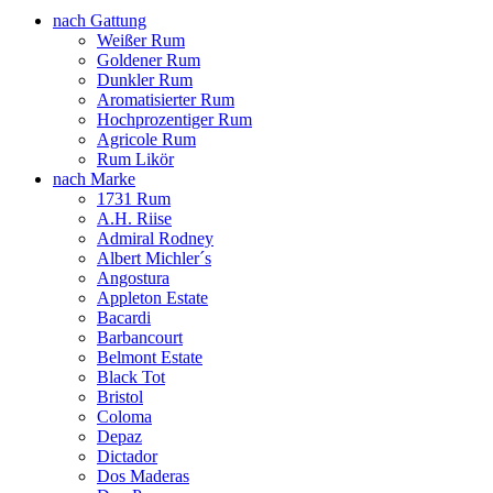
nach Gattung
Weißer Rum
Goldener Rum
Dunkler Rum
Aromatisierter Rum
Hochprozentiger Rum
Agricole Rum
Rum Likör
nach Marke
1731 Rum
A.H. Riise
Admiral Rodney
Albert Michler´s
Angostura
Appleton Estate
Bacardi
Barbancourt
Belmont Estate
Black Tot
Bristol
Coloma
Depaz
Dictador
Dos Maderas