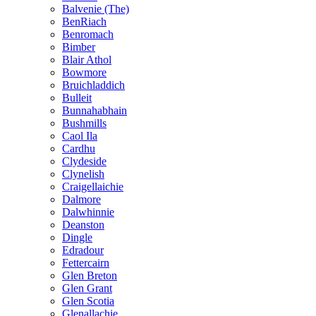
Balvenie (The)
BenRiach
Benromach
Bimber
Blair Athol
Bowmore
Bruichladdich
Bulleit
Bunnahabhain
Bushmills
Caol Ila
Cardhu
Clydeside
Clynelish
Craigellaichie
Dalmore
Dalwhinnie
Deanston
Dingle
Edradour
Fettercairn
Glen Breton
Glen Grant
Glen Scotia
Glenallachie