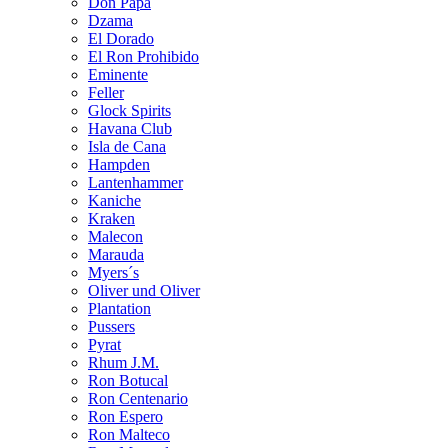
Don Papa
Dzama
El Dorado
El Ron Prohibido
Eminente
Feller
Glock Spirits
Havana Club
Isla de Cana
Hampden
Lantenhammer
Kaniche
Kraken
Malecon
Marauda
Myers´s
Oliver und Oliver
Plantation
Pussers
Pyrat
Rhum J.M.
Ron Botucal
Ron Centenario
Ron Espero
Ron Malteco