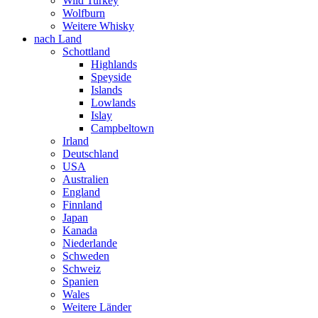
Wild Turkey
Wolfburn
Weitere Whisky
nach Land
Schottland
Highlands
Speyside
Islands
Lowlands
Islay
Campbeltown
Irland
Deutschland
USA
Australien
England
Finnland
Japan
Kanada
Niederlande
Schweden
Schweiz
Spanien
Wales
Weitere Länder