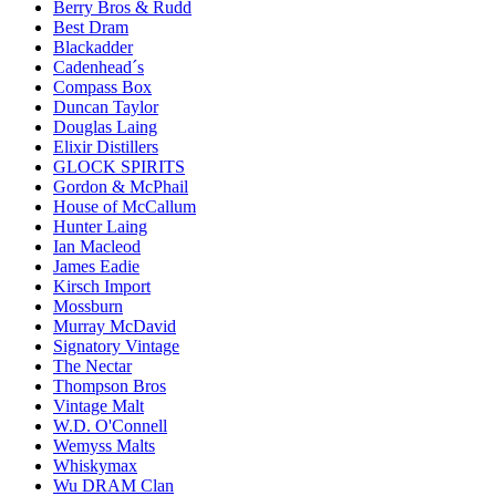
Berry Bros & Rudd
Best Dram
Blackadder
Cadenhead´s
Compass Box
Duncan Taylor
Douglas Laing
Elixir Distillers
GLOCK SPIRITS
Gordon & McPhail
House of McCallum
Hunter Laing
Ian Macleod
James Eadie
Kirsch Import
Mossburn
Murray McDavid
Signatory Vintage
The Nectar
Thompson Bros
Vintage Malt
W.D. O'Connell
Wemyss Malts
Whiskymax
Wu DRAM Clan