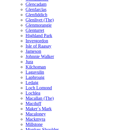
Glencadam
Glenfarclas
Glenfiddich
Glenlivet (The)
Glenmorangie
Glenturret
Highland Park
Invergordon
Isle of Raasay
Jameson
Johnnie Walker
Jura
Kilchoman
Lagavulin
Laphroaig
Ledaig
Loch Lomond
Lochlea
Macallan (The)
Macduff
Maker´s Mark
Macaloney
Mackmyra
Millstone
Monkey Shoulder