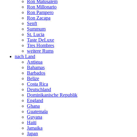
Ron Matusalem
Ron Millonario
Ron Pampero
Ron Zacapa
Senft
Summum
St. Lucia
Taste DeLuxe
Tres Hombres
weitere Rums
nach Land
Antigua
Bahamas
Barbados
Belize
Costa Rica
Deutschland
Dominikanische Republik
England
Ghana
Guatemala
Guyana
Haiti
Jamaika
Japan