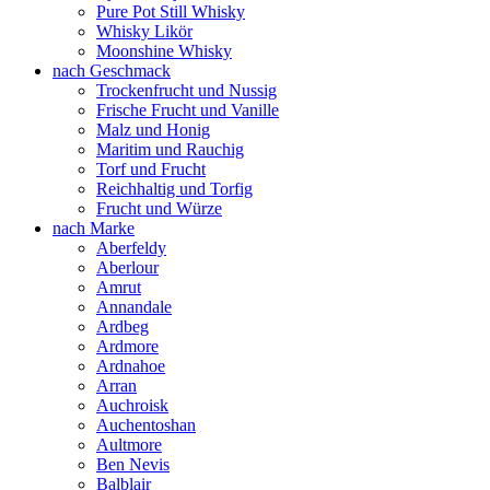
Pure Pot Still Whisky
Whisky Likör
Moonshine Whisky
nach Geschmack
Trockenfrucht und Nussig
Frische Frucht und Vanille
Malz und Honig
Maritim und Rauchig
Torf und Frucht
Reichhaltig und Torfig
Frucht und Würze
nach Marke
Aberfeldy
Aberlour
Amrut
Annandale
Ardbeg
Ardmore
Ardnahoe
Arran
Auchroisk
Auchentoshan
Aultmore
Ben Nevis
Balblair