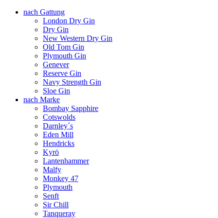
nach Gattung
London Dry Gin
Dry Gin
New Western Dry Gin
Old Tom Gin
Plymouth Gin
Genever
Reserve Gin
Navy Strength Gin
Sloe Gin
nach Marke
Bombay Sapphire
Cotswolds
Darnley´s
Eden Mill
Hendricks
Kyrö
Lantenhammer
Malfy
Monkey 47
Plymouth
Senft
Sir Chill
Tanqueray