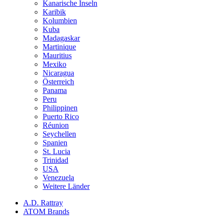
Kanarische Inseln
Karibik
Kolumbien
Kuba
Madagaskar
Martinique
Mauritius
Mexiko
Nicaragua
Österreich
Panama
Peru
Philippinen
Puerto Rico
Réunion
Seychellen
Spanien
St. Lucia
Trinidad
USA
Venezuela
Weitere Länder
A.D. Rattray
ATOM Brands