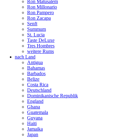
Ron Matusalem
Ron Millonario
Ron Pampero
Ron Zacapa
Senft
Summum
St. Lucia
Taste DeLuxe
Tres Hombres
weitere Rums
nach Land
Antigua
Bahamas
Barbados
Belize
Costa Rica
Deutschland
Dominikanische Republik
England
Ghana
Guatemala
Guyana
Haiti
Jamaika
Japan