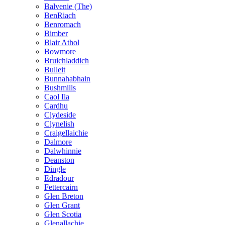
Balvenie (The)
BenRiach
Benromach
Bimber
Blair Athol
Bowmore
Bruichladdich
Bulleit
Bunnahabhain
Bushmills
Caol Ila
Cardhu
Clydeside
Clynelish
Craigellaichie
Dalmore
Dalwhinnie
Deanston
Dingle
Edradour
Fettercairn
Glen Breton
Glen Grant
Glen Scotia
Glenallachie