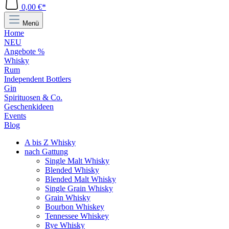
0,00 €*
Menü
Home
NEU
Angebote %
Whisky
Rum
Independent Bottlers
Gin
Spirituosen & Co.
Geschenkideen
Events
Blog
A bis Z Whisky
nach Gattung
Single Malt Whisky
Blended Whisky
Blended Malt Whisky
Single Grain Whisky
Grain Whisky
Bourbon Whiskey
Tennessee Whiskey
Rye Whisky