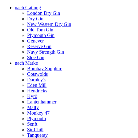
nach Gattung
London Dry Gin
Dry Gin
New Western Dry Gin
Old Tom Gin
Plymouth Gin
Genever
Reserve Gin
Navy Strength Gin
Sloe Gin
nach Marke
Bombay Sapphire
Cotswolds
Darnley´s
Eden Mill
Hendricks
Kyrö
Lantenhammer
Malfy
Monkey 47
Plymouth
Senft
Sir Chill
Tanqueray