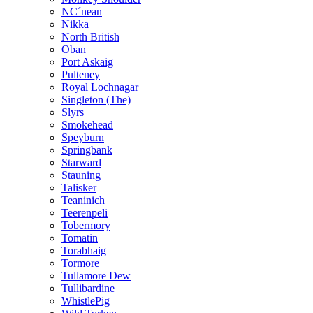
NC´nean
Nikka
North British
Oban
Port Askaig
Pulteney
Royal Lochnagar
Singleton (The)
Slyrs
Smokehead
Speyburn
Springbank
Starward
Stauning
Talisker
Teaninich
Teerenpeli
Tobermory
Tomatin
Torabhaig
Tormore
Tullamore Dew
Tullibardine
WhistlePig