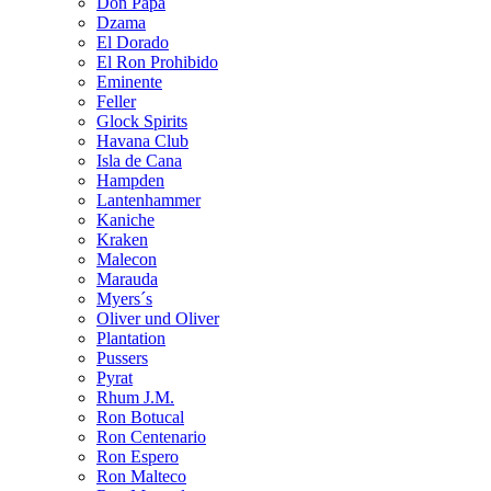
Don Papa
Dzama
El Dorado
El Ron Prohibido
Eminente
Feller
Glock Spirits
Havana Club
Isla de Cana
Hampden
Lantenhammer
Kaniche
Kraken
Malecon
Marauda
Myers´s
Oliver und Oliver
Plantation
Pussers
Pyrat
Rhum J.M.
Ron Botucal
Ron Centenario
Ron Espero
Ron Malteco