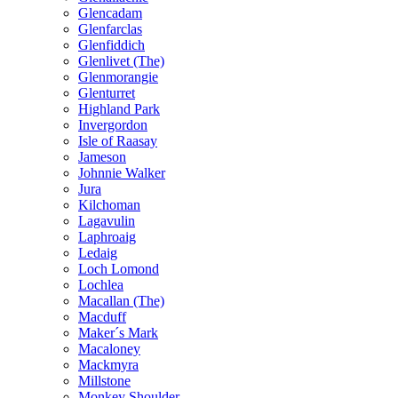
Glencadam
Glenfarclas
Glenfiddich
Glenlivet (The)
Glenmorangie
Glenturret
Highland Park
Invergordon
Isle of Raasay
Jameson
Johnnie Walker
Jura
Kilchoman
Lagavulin
Laphroaig
Ledaig
Loch Lomond
Lochlea
Macallan (The)
Macduff
Maker´s Mark
Macaloney
Mackmyra
Millstone
Monkey Shoulder