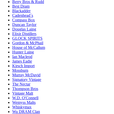
Berry Bros & Rudd
Best Dram
Blackadder
Cadenhead´s
Compass Box
Duncan Taylor
Douglas Laing
Elixir Distillers
GLOCK SPIRITS
Gordon & McPhail
House of McCallum
Hunter Laing
Ian Macleod
James Eadie
Kirsch Import
Mossburn
Murray McDavid
Signatory Vintage
The Nectar
Thompson Bros
Vintage Malt
W.D. O'Connell
Wemyss Malts
Whiskymax
Wu DRAM Clan