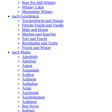
Pure Pot Still Whisky
Whisky Likör
Moonshine Whisky
nach Geschmack
Trockenfrucht und Nussig
Frische Frucht und Vanille
Malz und Honig
Maritim und Rauchig
Torf und Frucht
Reichhaltig und Torfig
Frucht und Würze
nach Marke
Aberfeldy
Aberlour
Amrut
Annandale
Ardbeg
Ardmore
Ardnahoe
Arran
Auchroisk
Auchentoshan
Aultmore
Ben Nevis
Balblair