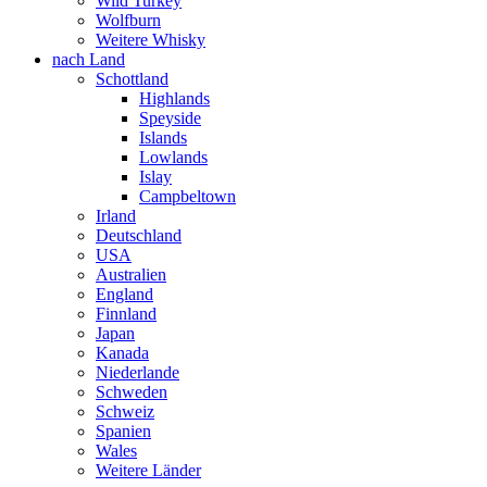
Wild Turkey
Wolfburn
Weitere Whisky
nach Land
Schottland
Highlands
Speyside
Islands
Lowlands
Islay
Campbeltown
Irland
Deutschland
USA
Australien
England
Finnland
Japan
Kanada
Niederlande
Schweden
Schweiz
Spanien
Wales
Weitere Länder