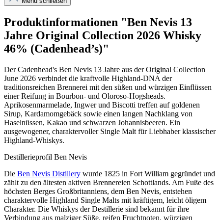
Menü schließen
Produktinformationen "Ben Nevis 13
Jahre Original Collection 2026 Whisky
46% (Cadenhead’s)"
Der Cadenhead's Ben Nevis 13 Jahre aus der Original Collection
June 2026 verbindet die kraftvolle Highland-DNA der
traditionsreichen Brennerei mit den süßen und würzigen Einflüssen
einer Reifung in Bourbon- und Oloroso-Hogsheads.
Aprikosenmarmelade, Ingwer und Biscotti treffen auf goldenen
Sirup, Kardamomgebäck sowie einen langen Nachklang von
Haselnüssen, Kakao und schwarzen Johannisbeeren. Ein
ausgewogener, charaktervoller Single Malt für Liebhaber klassischer
Highland-Whiskys.
Destillerieprofil Ben Nevis
Die
Ben Nevis Distillery
wurde 1825 in Fort William gegründet und
zählt zu den ältesten aktiven Brennereien Schottlands. Am Fuße des
höchsten Berges Großbritanniens, dem Ben Nevis, entstehen
charaktervolle Highland Single Malts mit kräftigem, leicht öligem
Charakter. Die Whiskys der Destillerie sind bekannt für ihre
Verbindung aus malziger Süße, reifen Fruchtnoten, würzigen