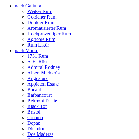
nach Gattung
Weißer Rum
Goldener Rum
Dunkler Rum
Aromatisierter Rum
Hochprozentiger Rum
Agricole Rum
Rum Likör
nach Marke
1731 Rum
A.H. Riise
Admiral Rodney
Albert Michler´s
Angostura
Appleton Estate
Bacardi
Barbancourt
Belmont Estate
Black Tot
Bristol
Coloma
Depaz
Dictador
Dos Maderas