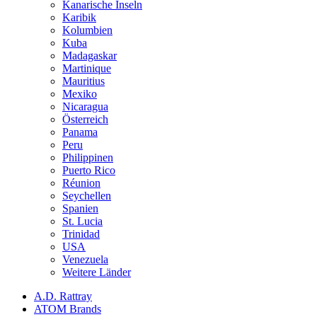
Kanarische Inseln
Karibik
Kolumbien
Kuba
Madagaskar
Martinique
Mauritius
Mexiko
Nicaragua
Österreich
Panama
Peru
Philippinen
Puerto Rico
Réunion
Seychellen
Spanien
St. Lucia
Trinidad
USA
Venezuela
Weitere Länder
A.D. Rattray
ATOM Brands