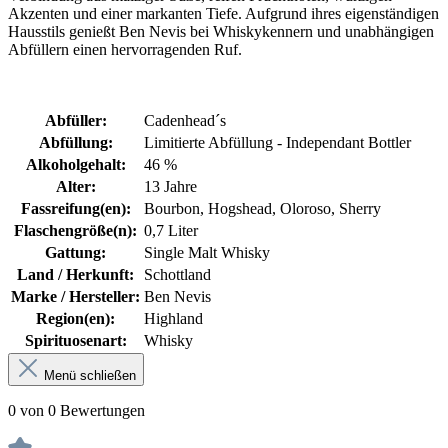
Akzenten und einer markanten Tiefe. Aufgrund ihres eigenständigen
Hausstils genießt Ben Nevis bei Whiskykennern und unabhängigen
Abfüllern einen hervorragenden Ruf.
Abfüller:
Cadenhead´s
Abfüllung:
Limitierte Abfüllung - Independant Bottler
Alkoholgehalt:
46 %
Alter:
13 Jahre
Fassreifung(en):
Bourbon
, Hogshead
, Oloroso
, Sherry
Flaschengröße(n):
0,7 Liter
Gattung:
Single Malt Whisky
Land / Herkunft:
Schottland
Marke / Hersteller:
Ben Nevis
Region(en):
Highland
Spirituosenart:
Whisky
Menü schließen
0 von 0 Bewertungen